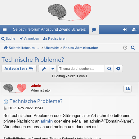
Selbsthilfeforum Angst und Zwang Schweiz
ch
Suche
Anmelden
Registrieren
or
n
eg
S
ne
Selbsthilfeforum Angst und Zwang Schweiz
Übersicht
Forum-Administration
en
m
ist
u
llz
el
rie
Technische Probleme?
c
ug
de
re
Suche
Erweiter
Antworten
h
e
riff
n
n
1 Beitrag • Seite
1
von
1
admin
Administrator
Technische Probleme?
B
Di 22. Nov 2022, 19:43
e
Bei technischen Problemen oder Störungen aller Art schreibe bitte eine
i
private Nachricht an
admin
oder eine e-Mail an admin@"Domain-Name".
t
r
Wir schauen es uns an und melden uns dann bei dir!
a
g