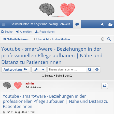
Selbsthilfeforum Angst und Zwang Schweiz
ch
Suche
Anmelden
Registrieren
or
n
eg
S
ne
Selbsthilfeforum Angst und Zwang Schweiz
Übersicht
In den Medien
en
m
ist
u
llz
el
rie
Youtube - smartAware - Beziehungen in der
c
professionellen Pflege aufbauen | Nähe und
ug
de
re
h
Distanz zu PatientenInnen
e
riff
n
n
Suche
Erweiter
Antworten
1 Beitrag • Seite
1
von
1
admin
Administrator
Youtube - smartAware - Beziehungen in der
professionellen Pflege aufbauen | Nähe und Distanz zu
PatientenInnen
B
So 11. Aug 2024, 18:32