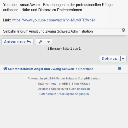
e
Youtube - smartAware - Beziehungen in der professionellen Pflege
i
aufbauen | Nähe und Distanz zu PatientenInnen
t
r
a
Link:
https://www.youtube.com/watch?v=MLw8TRfVb14
g
Selbsthilfeforum Angst und Zwang Schweiz Administration
a
c
Antworten
h
o
1 Beitrag • Seite
1
von
1
b
e
Gehe zu
n
Selbsthilfeforum Angst und Zwang Schweiz
Übersicht
Powered by
phpBB
® Forum Software © phpBB Limited
Style von
Arty
- phpBB 3.3 von MrGaby
Deutsche Übersetzung durch
phpBB.de
Datenschutz
|
Nutzungsbedingungen