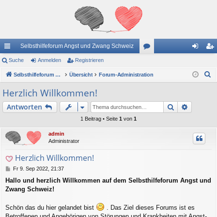
Selbsthilfeforum Angst und Zwang Schweiz
ch
Suche
Anmelden
Registrieren
or
n
eg
S
ne
Selbsthilfeforum Angst und Zwang Schweiz
Übersicht
Forum-Administration
en
m
ist
u
llz
el
rie
Herzlich Willkommen!
c
ug
de
re
Suche
Erweiter
Antworten
h
e
riff
n
n
1 Beitrag • Seite
1
von
1
admin
Administrator
Herzlich Willkommen!
B
Fr 9. Sep 2022, 21:37
e
Hallo und herzlich Willkommen auf dem Selbsthilfeforum Angst und
i
Zwang Schweiz!
t
r
a
Schön das du hier gelandet bist
. Das Ziel dieses Forums ist es
g
Betroffenen und Angehörigen von Störungen und Krankheiten mit Angst-