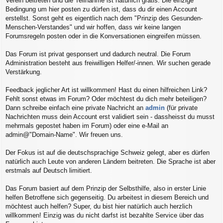
Verein beitreten und die Teilnahme ist natürlich gratis. Die einzige
Bedingung um hier posten zu dürfen ist, dass du dir einen Account
erstellst. Sonst geht es eigentlich nach dem "Prinzip des Gesunden-
Menschen-Verstandes" und wir hoffen, dass wir keine langen
Forumsregeln posten oder in die Konversationen eingreifen müssen.
Das Forum ist privat gesponsert und dadurch neutral. Die Forum
Administration besteht aus freiwilligen Helfer/-innen. Wir suchen gerade
Verstärkung.
Feedback jeglicher Art ist willkommen! Hast du einen hilfreichen Link?
Fehlt sonst etwas im Forum? Oder möchtest du dich mehr beteiligen?
Dann schreibe einfach eine private Nachricht an
admin
(für private
Nachrichten muss dein Account erst validiert sein - dassheisst du musst
mehrmals gepostet haben im Forum) oder eine e-Mail an
admin@"Domain-Name". Wir freuen uns.
Der Fokus ist auf die deutschsprachige Schweiz gelegt, aber es dürfen
natürlich auch Leute von anderen Ländern beitreten. Die Sprache ist aber
erstmals auf Deutsch limitiert.
Das Forum basiert auf dem Prinzip der Selbsthilfe, also in erster Linie
helfen Betroffene sich gegenseitig. Du arbeitest in diesem Bereich und
möchtest auch helfen? Super, du bist hier natürlich auch herzlich
willkommen! Einzig was du nicht darfst ist bezahlte Service über das