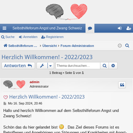
Selbsthilfeforum Angst und Zwang Schweiz
ch
Suche
Anmelden
Registrieren
or
n
eg
S
ne
Selbsthilfeforum Angst und Zwang Schweiz
Übersicht
Forum-Administration
en
m
ist
u
llz
el
rie
Herzlich Willkommen! - 2022/2023
c
ug
de
re
Suche
Erweiter
Antworten
h
e
riff
n
n
1 Beitrag • Seite
1
von
1
admin
Administrator
Herzlich Willkommen! - 2022/2023
B
Mo 16. Sep 2024, 20:46
e
Hallo und herzlich Willkommen auf dem Selbsthilfeforum Angst und
i
Zwang Schweiz!
t
r
a
Schön das du hier gelandet bist
. Das Ziel dieses Forums ist es
g
Betroffenen und Angehörigen von Störungen und Krankheiten mit Angst-