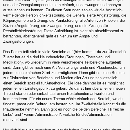
und oder Zwangskomponente sich einfach, ungezwungen und anonym
austauschen zu können. Zu diesen Störungen zählen wir die Ängstlich-
vermeidende Persönlichkeitsstörung, die Generalisierte Angststörung, die
Körperdysmorphe Störung, die Panikstörung, alle Arten von Phobien, die
Soziale Angststörung, die Zwangsstörung, und die Zwanghafte-
Persönlichkeitsstörung. Diese Aufzählung ist nicht als abschliessend zu
betrachten, aber generell geht es hier um um Angst- und
Zwangsstörungen.
Das Forum teilt sich in viele Bereiche auf (hier kommst du zur Übersicht).
Zuerst hat es die drei Hauptbereiche (Störungen, Therapien und
Medikation), wo wiederum in viele verschiedene Teilbereiche aufgeteilt
sind. Dann gibt es noch eine Art Vorstellungsrunde und Plauderecke, um
jedem einen einfachen Start zu ermöglichen. Dann gibt es einen Bereich
zur Diskussion von Berichten und Medien aller Art und schliesselich
einen Bereich speziell für Angehörige. Die Idee dahinter ist es möglichst
jedem einen Einsteigspunkt zu geben. Du darfst hier überall einen neuen
Thread starten oder einfach auf einen Bestehenden antworten und
kommentieren. Für ein neues Thema wähle einfach den Bereich, wo du
findest, passt dein Beitrag, am besten hin. Im Zweifelsfalle kannst du die
Plauderecke nehmen. Dann gibt es noch die beiden Bereiche "Hilfreiche
Links" und "Forum-Administration", welche für die Administration
reserviert sind.