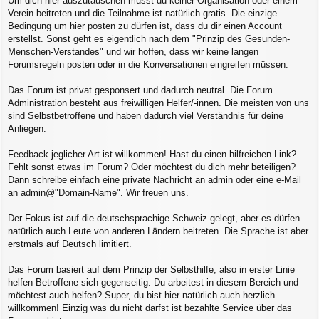
Um dich hier auszutauschen musst du keiner Organisation oder einem
Verein beitreten und die Teilnahme ist natürlich gratis. Die einzige
Bedingung um hier posten zu dürfen ist, dass du dir einen Account
erstellst. Sonst geht es eigentlich nach dem "Prinzip des Gesunden-
Menschen-Verstandes" und wir hoffen, dass wir keine langen
Forumsregeln posten oder in die Konversationen eingreifen müssen.
Das Forum ist privat gesponsert und dadurch neutral. Die Forum
Administration besteht aus freiwilligen Helfer/-innen. Die meisten von uns
sind Selbstbetroffene und haben dadurch viel Verständnis für deine
Anliegen.
Feedback jeglicher Art ist willkommen! Hast du einen hilfreichen Link?
Fehlt sonst etwas im Forum? Oder möchtest du dich mehr beteiligen?
Dann schreibe einfach eine private Nachricht an admin oder eine e-Mail
an admin@"Domain-Name". Wir freuen uns.
Der Fokus ist auf die deutschsprachige Schweiz gelegt, aber es dürfen
natürlich auch Leute von anderen Ländern beitreten. Die Sprache ist aber
erstmals auf Deutsch limitiert.
Das Forum basiert auf dem Prinzip der Selbsthilfe, also in erster Linie
helfen Betroffene sich gegenseitig. Du arbeitest in diesem Bereich und
möchtest auch helfen? Super, du bist hier natürlich auch herzlich
willkommen! Einzig was du nicht darfst ist bezahlte Service über das