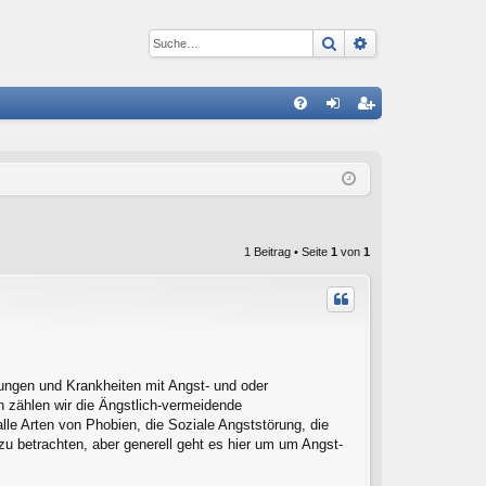
Suche
Erweiterte Suc
S
FA
n
eg
Q
m
ist
el
rie
de
re
1 Beitrag • Seite
1
von
1
n
n
ungen und Krankheiten mit Angst- und oder
zählen wir die Ängstlich-vermeidende
lle Arten von Phobien, die Soziale Angststörung, die
zu betrachten, aber generell geht es hier um um Angst-