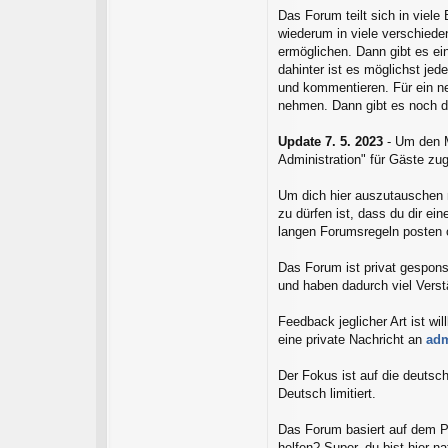
Das Forum teilt sich in viele 
wiederum in viele verschiede
ermöglichen. Dann gibt es ein
dahinter ist es möglichst je
und kommentieren. Für ein ne
nehmen. Dann gibt es noch die
Update 7. 5. 2023
- Um den Mi
Administration" für Gäste zug
Um dich hier auszutauschen m
zu dürfen ist, dass du dir e
langen Forumsregeln posten o
Das Forum ist privat gesponse
und haben dadurch viel Verst
Feedback jeglicher Art ist w
eine private Nachricht an
ad
Der Fokus ist auf die deutsc
Deutsch limitiert.
Das Forum basiert auf dem Pri
helfen? Super, du bist hier n