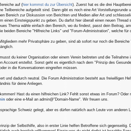
Bereiche auf (
hier kommst du zur Übersicht
). Zuerst hat es die drei Hauptber
ne Teilbereiche aufgeteilt sind. Dann gibt es noch eine Art Vorstellungsrunde
en Bereich zur Diskussion von Berichten und Medien aller Art und schliesseli
dem einen Einsteigspunkt zu geben. Du darfst hier überall einen neuen Thread
ues Thema wähle einfach den Bereich, wo du findest, passt dein Beitrag, am 
 beiden Bereiche "Hilfreiche Links" und "Forum-Administration", welche für di
tgliedern mehr Privatsphäre zu geben, sind ab sofort nur noch die Bereiche "
änglich.
usst du keiner Organisation oder einem Verein beitreten und die Teilnahme is
inen Account erstellst. Sonst geht es eigentlich nach dem "Prinzip des Gesun
der in die Konversationen eingreifen müssen.
rt und dadurch neutral. Die Forum Administration besteht aus freiwilligen Hel
ändnis für deine Anliegen.
illkommen! Hast du einen hilfreichen Link? Fehlt sonst etwas im Forum? Oder
min
oder eine e-Mail an admin@"Domain-Name". Wir freuen uns.
hsprachige Schweiz gelegt, aber es dürfen natürlich auch Leute von anderen Lä
nzip der Selbsthilfe, also in erster Linie helfen Betroffene sich gegenseitig
atürlich auch herzlich willkommen! Einzig was du nicht darfst ist bezahlte Se