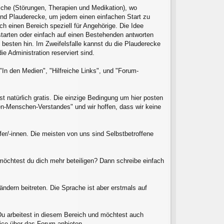
eiche (Störungen, Therapien und Medikation), wo
 und Plauderecke, um jedem einen einfachen Start zu
ch einen Bereich speziell für Angehörige. Die Idee
 starten oder einfach auf einen Bestehenden antworten
besten hin. Im Zweifelsfalle kannst du die Plauderecke
e Administration reserviert sind.
In den Medien", "Hilfreiche Links", und "Forum-
t natürlich gratis. Die einzige Bedingung um hier posten
den-Menschen-Verstandes" und wir hoffen, dass wir keine
fer/-innen. Die meisten von uns sind Selbstbetroffene
 möchtest du dich mehr beteiligen? Dann schreibe einfach
ndern beitreten. Die Sprache ist aber erstmals auf
. Du arbeitest in diesem Bereich und möchtest auch
rvice über das Forum anbieten.