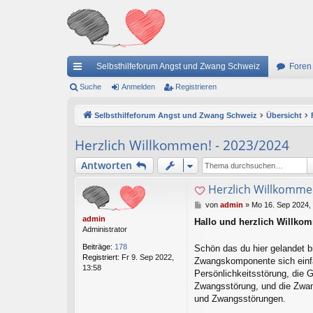
Selbsthilfeforum Angst und Zwang Schweiz
Foren
ch
Suche
Anmelden
Registrieren
ne
Selbsthilfeforum Angst und Zwang Schweiz
Übersicht
llz
Herzlich Willkommen! - 2023/2024
ug
Antworten
riff
Herzlich Willkomme
B
von
admin
»
Mo 16. Sep 2024,
e
admin
Hallo und herzlich Willko
i
Administrator
t
r
Beiträge:
178
Schön das du hier gelandet b
a
Registriert:
Fr 9. Sep 2022,
Zwangskomponente sich einf
g
13:58
Persönlichkeitsstörung, die 
Zwangsstörung, und die Zwang
und Zwangsstörungen.