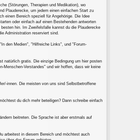
eiche (Störungen, Therapien und Medikation), wo
 und Plauderecke, um jedem einen einfachen Start zu
ch einen Bereich speziell für Angehörige. Die Idee
 starten oder einfach auf einen Bestehenden antworten
besten hin. Im Zweifelsfalle kannst du die Plauderecke
e Administration reserviert sind.
In den Medien", "Hilfreiche Links", und "Forum-
t natürlich gratis. Die einzige Bedingung um hier posten
den-Menschen-Verstandes" und wir hoffen, dass wir keine
fer/-innen. Die meisten von uns sind Selbstbetroffene
 möchtest du dich mehr beteiligen? Dann schreibe einfach
ndern beitreten. Die Sprache ist aber erstmals auf
. Du arbeitest in diesem Bereich und möchtest auch
rvice über das Forum anbieten.