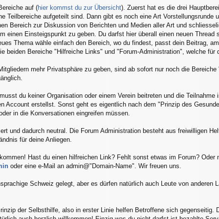
Bereiche auf (
hier kommst du zur Übersicht
). Zuerst hat es die drei Hauptber
ne Teilbereiche aufgeteilt sind. Dann gibt es noch eine Art Vorstellungsrunde
en Bereich zur Diskussion von Berichten und Medien aller Art und schliesseli
dem einen Einsteigspunkt zu geben. Du darfst hier überall einen neuen Thread
ues Thema wähle einfach den Bereich, wo du findest, passt dein Beitrag, am 
 beiden Bereiche "Hilfreiche Links" und "Forum-Administration", welche für di
tgliedern mehr Privatsphäre zu geben, sind ab sofort nur noch die Bereiche "
änglich.
usst du keiner Organisation oder einem Verein beitreten und die Teilnahme is
inen Account erstellst. Sonst geht es eigentlich nach dem "Prinzip des Gesun
der in die Konversationen eingreifen müssen.
rt und dadurch neutral. Die Forum Administration besteht aus freiwilligen Hel
ändnis für deine Anliegen.
illkommen! Hast du einen hilfreichen Link? Fehlt sonst etwas im Forum? Oder
min
oder eine e-Mail an admin@"Domain-Name". Wir freuen uns.
hsprachige Schweiz gelegt, aber es dürfen natürlich auch Leute von anderen Lä
nzip der Selbsthilfe, also in erster Linie helfen Betroffene sich gegenseitig
atürlich auch herzlich willkommen! Einzig was du nicht darfst ist bezahlte Se