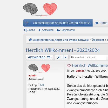
Selbsthilfeforum Angst und Zwang Schweiz
Foren
ch
Suche
Anmelden
Registrieren
ne
Selbsthilfeforum Angst und Zwang Schweiz
Übersicht
llz
Herzlich Willkommen! - 2023/2024
ug
Antworten
riff
Herzlich Willkomme
B
von
admin
»
Mo 16. Sep 2024,
e
admin
Hallo und herzlich Willko
i
Administrator
t
r
Beiträge:
178
Schön das du hier gelandet b
a
Registriert:
Fr 9. Sep 2022,
Zwangskomponente sich einf
g
13:58
Persönlichkeitsstörung, die 
Zwangsstörung, und die Zwang
und Zwangsstörungen.