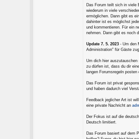
Das Forum teilt sich in viele 
wiederum in viele verschiede
ermöglichen. Dann gibt es ein
dahinter ist es möglichst je
und kommentieren. Für ein ne
nehmen. Dann gibt es noch die
Update 7. 5. 2023
- Um den Mi
Administration" für Gäste zug
Um dich hier auszutauschen m
zu dürfen ist, dass du dir e
langen Forumsregeln posten o
Das Forum ist privat gesponse
und haben dadurch viel Verst
Feedback jeglicher Art ist w
eine private Nachricht an
ad
Der Fokus ist auf die deutsc
Deutsch limitiert.
Das Forum basiert auf dem Pri
helfen? Super, du bist hier n