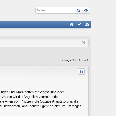
Suche
Erweiterte Suc
S
FA
n
eg
Q
m
ist
el
rie
de
re
1 Beitrag • Seite
1
von
1
n
n
ungen und Krankheiten mit Angst- und oder
zählen wir die Ängstlich-vermeidende
lle Arten von Phobien, die Soziale Angststörung, die
zu betrachten, aber generell geht es hier um um Angst-