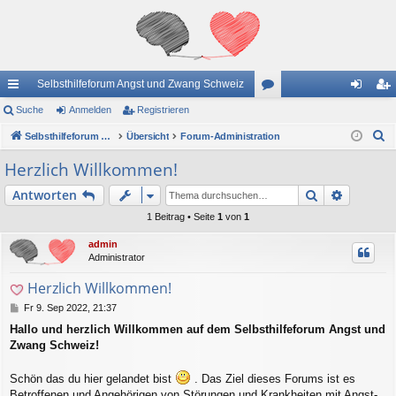
Selbsthilfeforum Angst und Zwang Schweiz
ch
Suche
Anmelden
Registrieren
or
n
eg
S
ne
Selbsthilfeforum Angst und Zwang Schweiz
Übersicht
Forum-Administration
en
m
ist
u
llz
el
rie
Herzlich Willkommen!
c
ug
de
re
Suche
Erweiter
Antworten
h
e
riff
n
n
1 Beitrag • Seite
1
von
1
admin
Administrator
Herzlich Willkommen!
B
Fr 9. Sep 2022, 21:37
e
Hallo und herzlich Willkommen auf dem Selbsthilfeforum Angst und
i
Zwang Schweiz!
t
r
a
Schön das du hier gelandet bist
. Das Ziel dieses Forums ist es
g
Betroffenen und Angehörigen von Störungen und Krankheiten mit Angst-