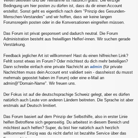
Verein beitreten und die Teilnahme ist natürlich gratis. Die einzige
Bedingung um hier posten zu dürfen ist, dass du dir einen Account
erstellst. Sonst geht es eigentlich nach dem "Prinzip des Gesunden-
Menschen-Verstandes" und wir hoffen, dass wir keine langen
Forumsregeln posten oder in die Konversationen eingreifen müssen.
Das Forum ist privat gesponsert und dadurch neutral. Die Forum
Administration besteht aus freiwilligen Helfer/-innen. Wir suchen gerade
Verstärkung.
Feedback jeglicher Art ist willkommen! Hast du einen hilfreichen Link?
Fehlt sonst etwas im Forum? Oder möchtest du dich mehr beteiligen?
Dann schreibe einfach eine private Nachricht an
admin
(für private
Nachrichten muss dein Account erst validiert sein - dassheisst du musst
mehrmals gepostet haben im Forum) oder eine e-Mail an
admin@"Domain-Name". Wir freuen uns.
Der Fokus ist auf die deutschsprachige Schweiz gelegt, aber es dürfen
natürlich auch Leute von anderen Ländern beitreten. Die Sprache ist aber
erstmals auf Deutsch limitiert.
Das Forum basiert auf dem Prinzip der Selbsthilfe, also in erster Linie
helfen Betroffene sich gegenseitig. Du arbeitest in diesem Bereich und
möchtest auch helfen? Super, du bist hier natürlich auch herzlich
willkommen! Einzig was du nicht darfst ist bezahlte Service über das