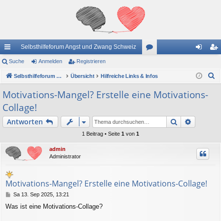
Selbsthilfeforum Angst und Zwang Schweiz
ch
Suche
Anmelden
Registrieren
or
n
eg
S
ne
Selbsthilfeforum Angst und Zwang Schweiz
Übersicht
Hilfreiche Links & Infos
en
m
ist
u
llz
el
rie
Motivations-Mangel? Erstelle eine Motivations-
c
Collage!
ug
de
re
h
e
Suche
Erweiter
Antworten
riff
n
n
1 Beitrag • Seite
1
von
1
admin
Administrator
Motivations-Mangel? Erstelle eine Motivations-Collage!
B
Sa 13. Sep 2025, 13:21
e
Was ist eine Motivations-Collage?
i
t