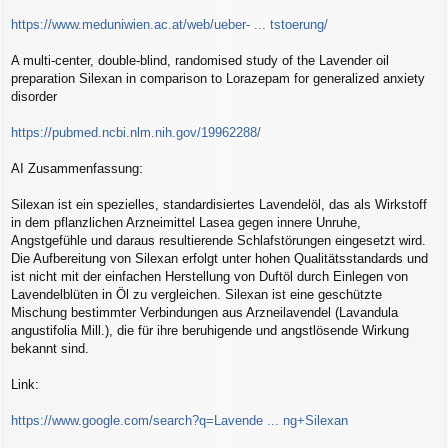
r
a
https://www.meduniwien.ac.at/web/ueber- ... tstoerung/
g
A multi-center, double-blind, randomised study of the Lavender oil
preparation Silexan in comparison to Lorazepam for generalized anxiety
disorder
https://pubmed.ncbi.nlm.nih.gov/19962288/
AI Zusammenfassung:
Silexan ist ein spezielles, standardisiertes Lavendelöl, das als Wirkstoff
in dem pflanzlichen Arzneimittel Lasea gegen innere Unruhe,
Angstgefühle und daraus resultierende Schlafstörungen eingesetzt wird.
Die Aufbereitung von Silexan erfolgt unter hohen Qualitätsstandards und
ist nicht mit der einfachen Herstellung von Duftöl durch Einlegen von
Lavendelblüten in Öl zu vergleichen. Silexan ist eine geschützte
Mischung bestimmter Verbindungen aus Arzneilavendel (Lavandula
angustifolia Mill.), die für ihre beruhigende und angstlösende Wirkung
bekannt sind.
Link:
https://www.google.com/search?q=Lavende ... ng+Silexan