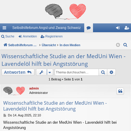
Selbsthilfeforum Angst und Zwang Schweiz
ch
Suche
Anmelden
Registrieren
or
n
eg
S
ne
Selbsthilfeforum Angst und Zwang Schweiz
Übersicht
In den Medien
en
m
ist
u
llz
el
rie
Wissenschaftliche Studie an der MedUni Wien -
c
Lavendelöl hilft bei Angststörung
ug
de
re
h
e
Suche
Erweiter
Antworten
riff
n
n
1 Beitrag • Seite
1
von
1
admin
Administrator
Wissenschaftliche Studie an der MedUni Wien -
Lavendelöl hilft bei Angststörung
B
Do 14. Aug 2025, 22:10
e
Wissenschaftliche Studie an der MedUni Wien - Lavendelöl hilft bei
i
Angststörung
t