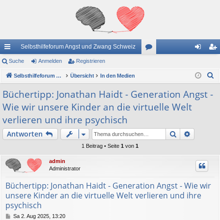
Selbsthilfeforum Angst und Zwang Schweiz
ch
Suche
Anmelden
Registrieren
or
n
eg
S
ne
Selbsthilfeforum Angst und Zwang Schweiz
Übersicht
In den Medien
en
m
ist
u
llz
el
rie
Büchertipp: Jonathan Haidt - Generation Angst -
c
Wie wir unsere Kinder an die virtuelle Welt
ug
de
re
h
verlieren und ihre psychisch
e
riff
n
n
Suche
Erweiter
Antworten
1 Beitrag • Seite
1
von
1
admin
Administrator
Büchertipp: Jonathan Haidt - Generation Angst - Wie wir
unsere Kinder an die virtuelle Welt verlieren und ihre
psychisch
B
Sa 2. Aug 2025, 13:20