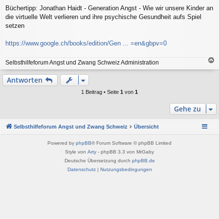
e
Büchertipp: Jonathan Haidt - Generation Angst - Wie wir unsere Kinder an
i
die virtuelle Welt verlieren und ihre psychische Gesundheit aufs Spiel
t
r
setzen
a
g
https://www.google.ch/books/edition/Gen ... =en&gbpv=0
Selbsthilfeforum Angst und Zwang Schweiz Administration
a
c
Antworten
h
o
1 Beitrag • Seite
1
von
1
b
e
Gehe zu
n
Selbsthilfeforum Angst und Zwang Schweiz
Übersicht
Powered by
phpBB
® Forum Software © phpBB Limited
Style von
Arty
- phpBB 3.3 von MrGaby
Deutsche Übersetzung durch
phpBB.de
Datenschutz
|
Nutzungsbedingungen