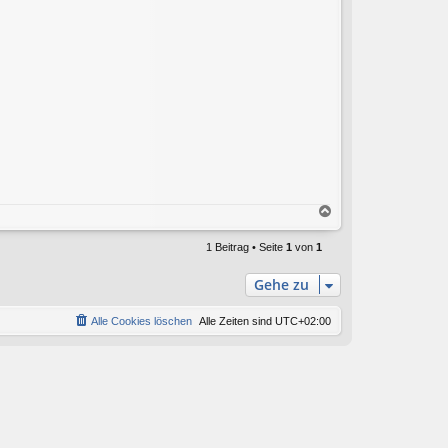
N
a
c
1 Beitrag • Seite
1
von
1
h
o
Gehe zu
b
e
Alle Cookies löschen
Alle Zeiten sind
UTC+02:00
n