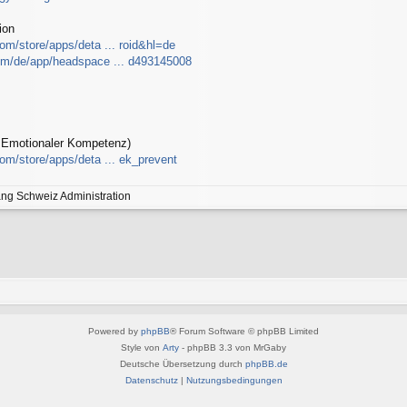
ion
com/store/apps/deta ... roid&hl=de
com/de/app/headspace ... d493145008
g Emotionaler Kompetenz)
com/store/apps/deta ... ek_prevent
ang Schweiz Administration
Powered by
phpBB
® Forum Software © phpBB Limited
Style von
Arty
- phpBB 3.3 von MrGaby
Deutsche Übersetzung durch
phpBB.de
Datenschutz
|
Nutzungsbedingungen