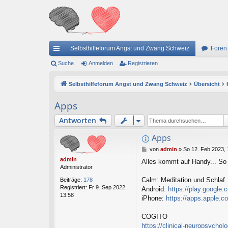
Selbsthilfeforum Angst und Zwang Schweiz
Foren
ch
Suche
Anmelden
Registrieren
ne
Selbsthilfeforum Angst und Zwang Schweiz
Übersicht
llz
Apps
ug
Antworten
riff
Apps
B
von
admin
»
So 12. Feb 2023, 
e
admin
Alles kommt auf Handy... So g
i
Administrator
t
r
Calm: Meditation und Schlaf
Beiträge:
178
a
Registriert:
Fr 9. Sep 2022,
Android:
https://play.google.
g
13:58
iPhone:
https://apps.apple.
COGITO
https://clinical-neuropsycholo