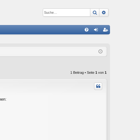
Suche
Erweiterte Suc
S
FA
n
eg
Q
m
ist
el
rie
de
re
1 Beitrag • Seite
1
von
1
n
n
nen: