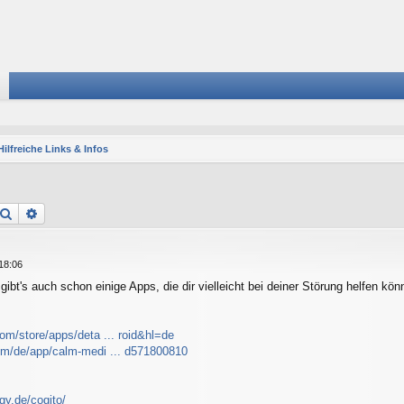
Hilfreiche Links & Infos
Suche
Erweiterte Suche
18:06
ibt's auch schon einige Apps, die dir vielleicht bei deiner Störung helfen kön
com/store/apps/deta ... roid&hl=de
com/de/app/calm-medi ... d571800810
gy.de/cogito/