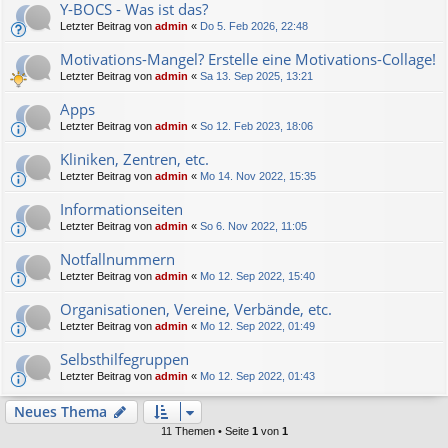
Y-BOCS - Was ist das?
Letzter Beitrag von
admin
«
Do 5. Feb 2026, 22:48
Motivations-Mangel? Erstelle eine Motivations-Collage!
Letzter Beitrag von
admin
«
Sa 13. Sep 2025, 13:21
Apps
Letzter Beitrag von
admin
«
So 12. Feb 2023, 18:06
Kliniken, Zentren, etc.
Letzter Beitrag von
admin
«
Mo 14. Nov 2022, 15:35
Informationseiten
Letzter Beitrag von
admin
«
So 6. Nov 2022, 11:05
Notfallnummern
Letzter Beitrag von
admin
«
Mo 12. Sep 2022, 15:40
Organisationen, Vereine, Verbände, etc.
Letzter Beitrag von
admin
«
Mo 12. Sep 2022, 01:49
Selbsthilfegruppen
Letzter Beitrag von
admin
«
Mo 12. Sep 2022, 01:43
Neues Thema
11 Themen • Seite
1
von
1