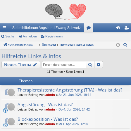
Selbsthilfeforum Angst und Zwang Schweiz
ch
Suche
Anmelden
Registrieren
or
n
eg
S
ne
Selbsthilfeforum Angst und Zwang Schweiz
Übersicht
Hilfreiche Links & Infos
en
m
ist
u
llz
el
rie
Hilfreiche Links & Infos
c
ug
de
re
Suche
Erweiterte Suc
Neues Thema
h
e
riff
n
n
11 Themen • Seite
1
von
1
Themen
Therapieresistente Angststörung (TRA) - Was ist das?
Letzter Beitrag von
admin
«
So 21. Jun 2026, 19:14
Angststörung - Was ist das?
Letzter Beitrag von
admin
«
Do 4. Jun 2026, 14:42
Blockexposition - Was ist das?
Letzter Beitrag von
admin
«
Mi 1. Apr 2026, 12:07