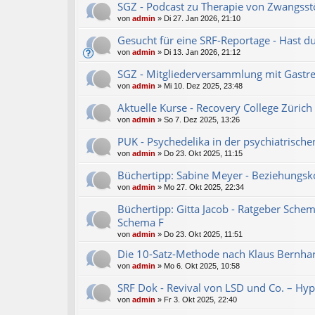
SGZ - Podcast zu Therapie von Zwangsst
von
admin
»
Di 27. Jan 2026, 21:10
Gesucht für eine SRF-Reportage - Hast d
von
admin
»
Di 13. Jan 2026, 21:12
SGZ - Mitgliederversammlung mit Gastre
von
admin
»
Mi 10. Dez 2025, 23:48
Aktuelle Kurse - Recovery College Zürich
von
admin
»
So 7. Dez 2025, 13:26
PUK - Psychedelika in der psychiatrisc
von
admin
»
Do 23. Okt 2025, 11:15
Büchertipp: Sabine Meyer - Beziehungsko
von
admin
»
Mo 27. Okt 2025, 22:34
Büchertipp: Gitta Jacob - Ratgeber Sche
Schema F
von
admin
»
Do 23. Okt 2025, 11:51
Die 10-Satz-Methode nach Klaus Bernha
von
admin
»
Mo 6. Okt 2025, 10:58
SRF Dok - Revival von LSD und Co. – H
von
admin
»
Fr 3. Okt 2025, 22:40