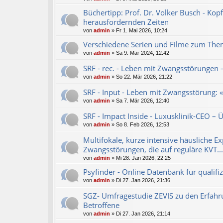
Büchertipp: Prof. Dr. Volker Busch - Kop
herausfordernden Zeiten
von
admin
»
Fr 1. Mai 2026, 10:24
Verschiedene Serien und Filme zum Th
von
admin
»
Sa 9. Mär 2024, 12:42
SRF - rec. - Leben mit Zwangsstörungen
von
admin
»
So 22. Mär 2026, 21:22
SRF - Input - Leben mit Zwangsstörung: 
von
admin
»
Sa 7. Mär 2026, 12:40
SRF - Impact Inside - Luxusklinik-CEO – 
von
admin
»
So 8. Feb 2026, 12:53
Multifokale, kurze intensive häusliche Ex
Zwangsstörungen, die auf reguläre KVT...
von
admin
»
Mi 28. Jan 2026, 22:25
Psyfinder - Online Datenbank für qualifi
von
admin
»
Di 27. Jan 2026, 21:36
SGZ- Umfragestudie ZEVIS zu den Erfah
Betroffene
von
admin
»
Di 27. Jan 2026, 21:14