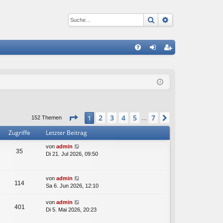
Suche
Erweiterte Suc
S
FA
n
eg
Q
m
ist
el
rie
de
re
Seite
1
von
7
2
3
4
5
7
1
Nächste
152 Themen
…
n
n
Zugriffe
Letzter Beitrag
von
admin
35
Di 21. Jul 2026, 09:50
von
admin
114
Sa 6. Jun 2026, 12:10
von
admin
401
Di 5. Mai 2026, 20:23