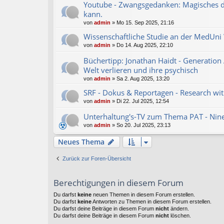
Youtube - Zwangsgedanken: Magisches d
kann.
von
admin
»
Mo 15. Sep 2025, 21:16
Wissenschaftliche Studie an der MedUni 
von
admin
»
Do 14. Aug 2025, 22:10
Büchertipp: Jonathan Haidt - Generation 
Welt verlieren und ihre psychisch
von
admin
»
Sa 2. Aug 2025, 13:20
SRF - Dokus & Reportagen - Research with
von
admin
»
Di 22. Jul 2025, 12:54
Unterhaltung's-TV zum Thema PAT - Nine
von
admin
»
So 20. Jul 2025, 23:13
Neues Thema
Zurück zur Foren-Übersicht
Berechtigungen in diesem Forum
Du darfst
keine
neuen Themen in diesem Forum erstellen.
Du darfst
keine
Antworten zu Themen in diesem Forum erstellen.
Du darfst deine Beiträge in diesem Forum
nicht
ändern.
Du darfst deine Beiträge in diesem Forum
nicht
löschen.