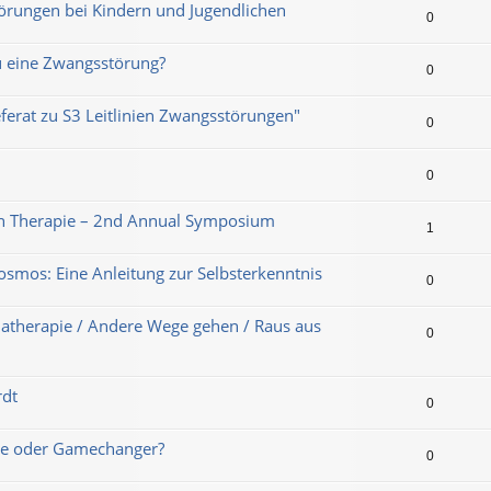
örungen bei Kindern und Jugendlichen
0
u eine Zwangsstörung?
0
ferat zu S3 Leitlinien Zwangsstörungen"
0
0
hen Therapie – 2nd Annual Symposium
1
smos: Eine Anleitung zur Selbsterkenntnis
0
matherapie / Andere Wege gehen / Raus aus
0
rdt
0
ype oder Gamechanger?
0