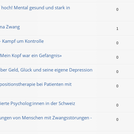
f hoch! Mental gesund und stark in
0
ema Zwang
1
 – Kampf um Kontrolle
0
«Mein Kopf war ein Gefängnis»
0
Über Geld, Glück und seine eigene Depression
0
positionstherapie bei Patienten mit
0
zierte Psycholog:innen in der Schweiz
0
rungen von Menschen mit Zwangsstörungen -
0