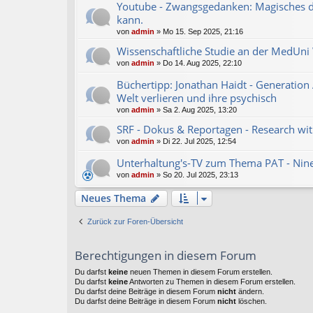
Youtube - Zwangsgedanken: Magisches d
kann.
von
admin
»
Mo 15. Sep 2025, 21:16
Wissenschaftliche Studie an der MedUni 
von
admin
»
Do 14. Aug 2025, 22:10
Büchertipp: Jonathan Haidt - Generation 
Welt verlieren und ihre psychisch
von
admin
»
Sa 2. Aug 2025, 13:20
SRF - Dokus & Reportagen - Research with
von
admin
»
Di 22. Jul 2025, 12:54
Unterhaltung's-TV zum Thema PAT - Nine
von
admin
»
So 20. Jul 2025, 23:13
Neues Thema
Zurück zur Foren-Übersicht
Berechtigungen in diesem Forum
Du darfst
keine
neuen Themen in diesem Forum erstellen.
Du darfst
keine
Antworten zu Themen in diesem Forum erstellen.
Du darfst deine Beiträge in diesem Forum
nicht
ändern.
Du darfst deine Beiträge in diesem Forum
nicht
löschen.