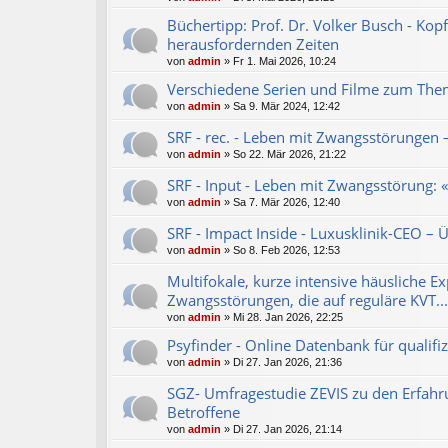
Büchertipp: Prof. Dr. Volker Busch - Kop
herausfordernden Zeiten
von
admin
»
Fr 1. Mai 2026, 10:24
Verschiedene Serien und Filme zum Th
von
admin
»
Sa 9. Mär 2024, 12:42
SRF - rec. - Leben mit Zwangsstörungen
von
admin
»
So 22. Mär 2026, 21:22
SRF - Input - Leben mit Zwangsstörung: 
von
admin
»
Sa 7. Mär 2026, 12:40
SRF - Impact Inside - Luxusklinik-CEO – 
von
admin
»
So 8. Feb 2026, 12:53
Multifokale, kurze intensive häusliche Ex
Zwangsstörungen, die auf reguläre KVT...
von
admin
»
Mi 28. Jan 2026, 22:25
Psyfinder - Online Datenbank für qualifi
von
admin
»
Di 27. Jan 2026, 21:36
SGZ- Umfragestudie ZEVIS zu den Erfah
Betroffene
von
admin
»
Di 27. Jan 2026, 21:14