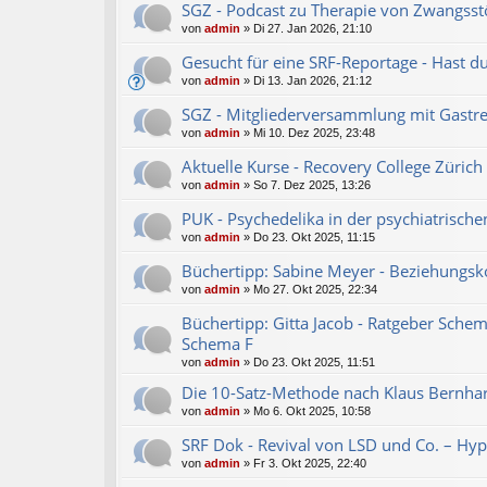
SGZ - Podcast zu Therapie von Zwangsst
von
admin
»
Di 27. Jan 2026, 21:10
Gesucht für eine SRF-Reportage - Hast d
von
admin
»
Di 13. Jan 2026, 21:12
SGZ - Mitgliederversammlung mit Gastre
von
admin
»
Mi 10. Dez 2025, 23:48
Aktuelle Kurse - Recovery College Zürich
von
admin
»
So 7. Dez 2025, 13:26
PUK - Psychedelika in der psychiatrisc
von
admin
»
Do 23. Okt 2025, 11:15
Büchertipp: Sabine Meyer - Beziehungsko
von
admin
»
Mo 27. Okt 2025, 22:34
Büchertipp: Gitta Jacob - Ratgeber Sche
Schema F
von
admin
»
Do 23. Okt 2025, 11:51
Die 10-Satz-Methode nach Klaus Bernha
von
admin
»
Mo 6. Okt 2025, 10:58
SRF Dok - Revival von LSD und Co. – H
von
admin
»
Fr 3. Okt 2025, 22:40