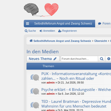
Selbsthilfeforum Angst und Zwang Schweiz
Foren
ch
Suche
Anmelden
Registrieren
ne
Selbsthilfeforum Angst und Zwang Schweiz
Übersicht
llz
In den Medien
ug
Suc
Neues Thema
riff
Themen
PUK - Informationsveranstaltung «Kontrol
zählen… – Noch ein Ritual oder
von
admin
»
Di 21. Jul 2026, 09:50
Psyche erklärt - 4 Bindungsstile - Welcher
von
admin
»
Sa 6. Jun 2026, 12:10
TED - Laurel Braitman - Depressive Hund
Wahnsinn für uns Menschen bedeutet
von
admin
»
Di 5. Mai 2026, 20:23