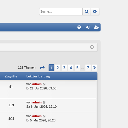
Suche
Erweiterte Suc
S
FA
n
eg
Q
m
ist
el
rie
de
re
Seite
1
von
7
2
3
4
5
7
1
Nächste
152 Themen
…
n
n
Zugriffe
Letzter Beitrag
von
admin
41
Di 21. Jul 2026, 09:50
von
admin
119
Sa 6. Jun 2026, 12:10
von
admin
404
Di 5. Mai 2026, 20:23