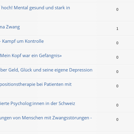
f hoch! Mental gesund und stark in
0
ema Zwang
1
 – Kampf um Kontrolle
0
«Mein Kopf war ein Gefängnis»
0
Über Geld, Glück und seine eigene Depression
0
positionstherapie bei Patienten mit
0
zierte Psycholog:innen in der Schweiz
0
rungen von Menschen mit Zwangsstörungen -
0