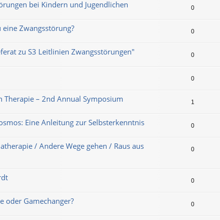
örungen bei Kindern und Jugendlichen
0
u eine Zwangsstörung?
0
ferat zu S3 Leitlinien Zwangsstörungen"
0
0
hen Therapie – 2nd Annual Symposium
1
smos: Eine Anleitung zur Selbsterkenntnis
0
matherapie / Andere Wege gehen / Raus aus
0
rdt
0
ype oder Gamechanger?
0