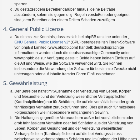
sperren.
Du gestattest dem Betreiber darüber hinaus, deine Beiträge
abzuändern, sofern sie gegen o. g. Regeln verstoßen oder geeignet
sind, dem Betreiber oder einem Dritten Schaden zuzufügen.
4. General Public License
Du nimmst zur Kenntnis, dass es sich bei phpBB um eine unter der „
GNU General Public License v2
“ (GPL) bereitgestellten Foren-Software
von phpBB Limited (www.phpbb.com) handelt; deutschsprachige
Informationen werden durch die deutschsprachige Community unter
www.phpbb.de zur Verfügung gestellt. Beide haben keinen Einfluss auf
die Art und Weise, wie die Software verwendet wird. Sie können
insbesondere die Verwendung der Software für bestimmte Zwecke nicht
untersagen oder auf Inhalte fremder Foren Einfluss nehmen.
5. Gewährleistung
Der Betreiber haftet mit Ausnahme der Verletzung von Leben, Körper
und Gesundheit und der Verletzung wesentlicher Vertragspflichten
(Kardinalpflichten) nur für Schäden, die auf ein vorsätzliches oder grob
fahrlässiges Verhalten zurückzuführen sind. Dies gilt auch für mittelbare
Folgeschäden wie insbesondere entgangenen Gewinn.
Die Haftung ist gegenüber Verbrauchern außer bei vorsätzlichem oder
grob fahrlässigem Verhalten oder bei Schäden aus der Verletzung von
Leben, Körper und Gesundheit und der Verletzung wesentlicher
Vertragspflichten (Kardinalpflichten) auf die bei Vertragsschluss
typischerweise vorhersehbaren Schäden und im übrigen der Höhe nach