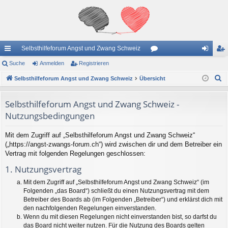
Selbsthilfeforum Angst und Zwang Schweiz
ch
Suche
Anmelden
Registrieren
or
n
eg
S
ne
Selbsthilfeforum Angst und Zwang Schweiz
Übersicht
en
m
ist
u
llz
el
rie
c
Selbsthilfeforum Angst und Zwang Schweiz -
ug
de
re
h
Nutzungsbedingungen
e
riff
n
n
Mit dem Zugriff auf „Selbsthilfeforum Angst und Zwang Schweiz“
(„https://angst-zwangs-forum.ch“) wird zwischen dir und dem Betreiber ein
Vertrag mit folgenden Regelungen geschlossen:
1. Nutzungsvertrag
Mit dem Zugriff auf „Selbsthilfeforum Angst und Zwang Schweiz“ (im
Folgenden „das Board“) schließt du einen Nutzungsvertrag mit dem
Betreiber des Boards ab (im Folgenden „Betreiber“) und erklärst dich mit
den nachfolgenden Regelungen einverstanden.
Wenn du mit diesen Regelungen nicht einverstanden bist, so darfst du
das Board nicht weiter nutzen. Für die Nutzung des Boards gelten