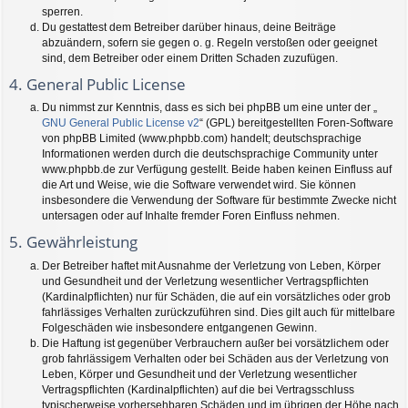
sperren.
Du gestattest dem Betreiber darüber hinaus, deine Beiträge
abzuändern, sofern sie gegen o. g. Regeln verstoßen oder geeignet
sind, dem Betreiber oder einem Dritten Schaden zuzufügen.
4. General Public License
Du nimmst zur Kenntnis, dass es sich bei phpBB um eine unter der „
GNU General Public License v2
“ (GPL) bereitgestellten Foren-Software
von phpBB Limited (www.phpbb.com) handelt; deutschsprachige
Informationen werden durch die deutschsprachige Community unter
www.phpbb.de zur Verfügung gestellt. Beide haben keinen Einfluss auf
die Art und Weise, wie die Software verwendet wird. Sie können
insbesondere die Verwendung der Software für bestimmte Zwecke nicht
untersagen oder auf Inhalte fremder Foren Einfluss nehmen.
5. Gewährleistung
Der Betreiber haftet mit Ausnahme der Verletzung von Leben, Körper
und Gesundheit und der Verletzung wesentlicher Vertragspflichten
(Kardinalpflichten) nur für Schäden, die auf ein vorsätzliches oder grob
fahrlässiges Verhalten zurückzuführen sind. Dies gilt auch für mittelbare
Folgeschäden wie insbesondere entgangenen Gewinn.
Die Haftung ist gegenüber Verbrauchern außer bei vorsätzlichem oder
grob fahrlässigem Verhalten oder bei Schäden aus der Verletzung von
Leben, Körper und Gesundheit und der Verletzung wesentlicher
Vertragspflichten (Kardinalpflichten) auf die bei Vertragsschluss
typischerweise vorhersehbaren Schäden und im übrigen der Höhe nach