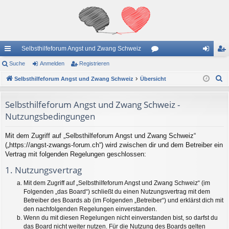
Selbsthilfeforum Angst und Zwang Schweiz
ch
Suche
Anmelden
Registrieren
or
n
eg
S
ne
Selbsthilfeforum Angst und Zwang Schweiz
Übersicht
en
m
ist
u
llz
el
rie
c
Selbsthilfeforum Angst und Zwang Schweiz -
ug
de
re
h
Nutzungsbedingungen
e
riff
n
n
Mit dem Zugriff auf „Selbsthilfeforum Angst und Zwang Schweiz“
(„https://angst-zwangs-forum.ch“) wird zwischen dir und dem Betreiber ein
Vertrag mit folgenden Regelungen geschlossen:
1. Nutzungsvertrag
Mit dem Zugriff auf „Selbsthilfeforum Angst und Zwang Schweiz“ (im
Folgenden „das Board“) schließt du einen Nutzungsvertrag mit dem
Betreiber des Boards ab (im Folgenden „Betreiber“) und erklärst dich mit
den nachfolgenden Regelungen einverstanden.
Wenn du mit diesen Regelungen nicht einverstanden bist, so darfst du
das Board nicht weiter nutzen. Für die Nutzung des Boards gelten