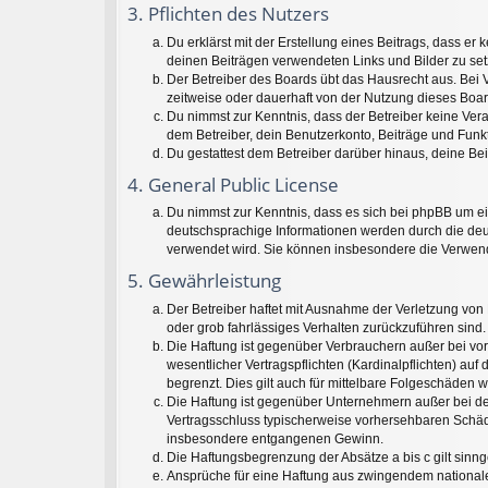
3. Pflichten des Nutzers
Du erklärst mit der Erstellung eines Beitrags, dass er 
deinen Beiträgen verwendeten Links und Bilder zu se
Der Betreiber des Boards übt das Hausrecht aus. Bei
zeitweise oder dauerhaft von der Nutzung dieses Boar
Du nimmst zur Kenntnis, dass der Betreiber keine Veran
dem Betreiber, dein Benutzerkonto, Beiträge und Funkt
Du gestattest dem Betreiber darüber hinaus, deine Be
4. General Public License
Du nimmst zur Kenntnis, dass es sich bei phpBB um ei
deutschsprachige Informationen werden durch die deu
verwendet wird. Sie können insbesondere die Verwend
5. Gewährleistung
Der Betreiber haftet mit Ausnahme der Verletzung von 
oder grob fahrlässiges Verhalten zurückzuführen sind
Die Haftung ist gegenüber Verbrauchern außer bei vo
wesentlicher Vertragspflichten (Kardinalpflichten) a
begrenzt. Dies gilt auch für mittelbare Folgeschäde
Die Haftung ist gegenüber Unternehmern außer bei der
Vertragsschluss typischerweise vorhersehbaren Schäde
insbesondere entgangenen Gewinn.
Die Haftungsbegrenzung der Absätze a bis c gilt sinn
Ansprüche für eine Haftung aus zwingendem national