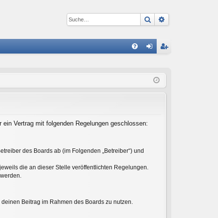
Suche
Erweiterte Suc
S
FA
n
eg
Q
m
ist
el
rie
de
re
n
n
er ein Vertrag mit folgenden Regelungen geschlossen:
etreiber des Boards ab (im Folgenden „Betreiber“) und
eweils die an dieser Stelle veröffentlichten Regelungen.
 werden.
ht, deinen Beitrag im Rahmen des Boards zu nutzen.