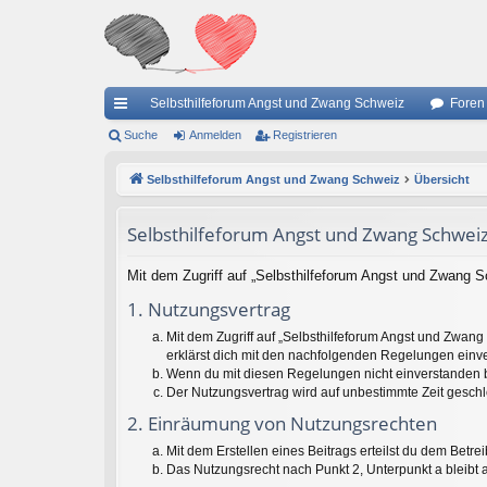
Selbsthilfeforum Angst und Zwang Schweiz
Foren
ch
Suche
Anmelden
Registrieren
ne
Selbsthilfeforum Angst und Zwang Schweiz
Übersicht
llz
Selbsthilfeforum Angst und Zwang Schwei
ug
riff
Mit dem Zugriff auf „Selbsthilfeforum Angst und Zwang S
1. Nutzungsvertrag
Mit dem Zugriff auf „Selbsthilfeforum Angst und Zwan
erklärst dich mit den nachfolgenden Regelungen einv
Wenn du mit diesen Regelungen nicht einverstanden bis
Der Nutzungsvertrag wird auf unbestimmte Zeit geschl
2. Einräumung von Nutzungsrechten
Mit dem Erstellen eines Beitrags erteilst du dem Betr
Das Nutzungsrecht nach Punkt 2, Unterpunkt a bleib