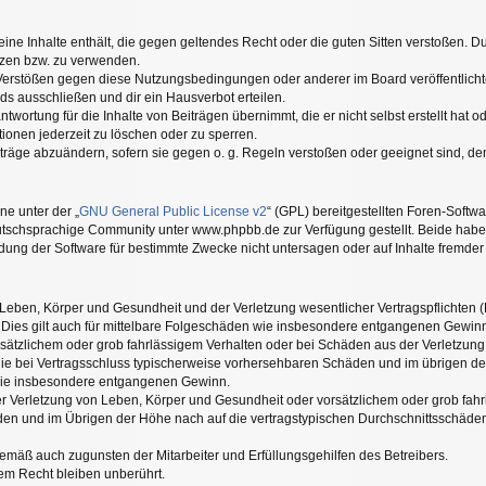
keine Inhalte enthält, die gegen geltendes Recht oder die guten Sitten verstoßen. Du
tzen bzw. zu verwenden.
 Verstößen gegen diese Nutzungsbedingungen oder anderer im Board veröffentlic
ds ausschließen und dir ein Hausverbot erteilen.
twortung für die Inhalte von Beiträgen übernimmt, die er nicht selbst erstellt hat 
ionen jederzeit zu löschen oder zu sperren.
iträge abzuändern, sofern sie gegen o. g. Regeln verstoßen oder geeignet sind, d
ne unter der „
GNU General Public License v2
“ (GPL) bereitgestellten Foren-Soft
tschsprachige Community unter www.phpbb.de zur Verfügung gestellt. Beide haben 
ung der Software für bestimmte Zwecke nicht untersagen oder auf Inhalte fremder
Leben, Körper und Gesundheit und der Verletzung wesentlicher Vertragspflichten (Ka
. Dies gilt auch für mittelbare Folgeschäden wie insbesondere entgangenen Gewin
rsätzlichem oder grob fahrlässigem Verhalten oder bei Schäden aus der Verletzun
uf die bei Vertragsschluss typischerweise vorhersehbaren Schäden und im übrigen 
n wie insbesondere entgangenen Gewinn.
 Verletzung von Leben, Körper und Gesundheit oder vorsätzlichem oder grob fahrl
n und im Übrigen der Höhe nach auf die vertragstypischen Durchschnittsschäden b
gemäß auch zugunsten der Mitarbeiter und Erfüllungsgehilfen des Betreibers.
em Recht bleiben unberührt.