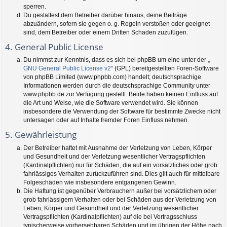
sperren.
Du gestattest dem Betreiber darüber hinaus, deine Beiträge
abzuändern, sofern sie gegen o. g. Regeln verstoßen oder geeignet
sind, dem Betreiber oder einem Dritten Schaden zuzufügen.
4. General Public License
Du nimmst zur Kenntnis, dass es sich bei phpBB um eine unter der „
GNU General Public License v2
“ (GPL) bereitgestellten Foren-Software
von phpBB Limited (www.phpbb.com) handelt; deutschsprachige
Informationen werden durch die deutschsprachige Community unter
www.phpbb.de zur Verfügung gestellt. Beide haben keinen Einfluss auf
die Art und Weise, wie die Software verwendet wird. Sie können
insbesondere die Verwendung der Software für bestimmte Zwecke nicht
untersagen oder auf Inhalte fremder Foren Einfluss nehmen.
5. Gewährleistung
Der Betreiber haftet mit Ausnahme der Verletzung von Leben, Körper
und Gesundheit und der Verletzung wesentlicher Vertragspflichten
(Kardinalpflichten) nur für Schäden, die auf ein vorsätzliches oder grob
fahrlässiges Verhalten zurückzuführen sind. Dies gilt auch für mittelbare
Folgeschäden wie insbesondere entgangenen Gewinn.
Die Haftung ist gegenüber Verbrauchern außer bei vorsätzlichem oder
grob fahrlässigem Verhalten oder bei Schäden aus der Verletzung von
Leben, Körper und Gesundheit und der Verletzung wesentlicher
Vertragspflichten (Kardinalpflichten) auf die bei Vertragsschluss
typischerweise vorhersehbaren Schäden und im übrigen der Höhe nach