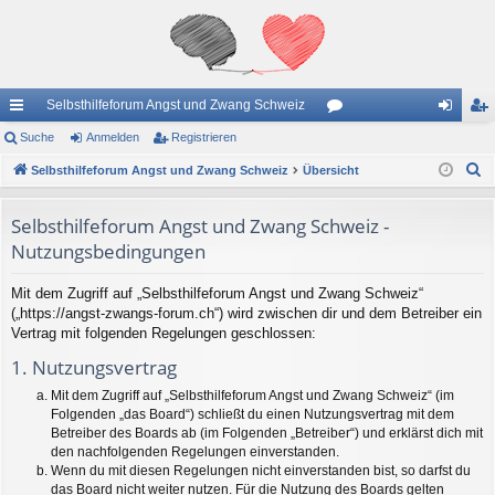
Selbsthilfeforum Angst und Zwang Schweiz
ch
Suche
Anmelden
Registrieren
or
n
eg
S
ne
Selbsthilfeforum Angst und Zwang Schweiz
Übersicht
en
m
ist
u
llz
el
rie
c
Selbsthilfeforum Angst und Zwang Schweiz -
ug
de
re
h
Nutzungsbedingungen
e
riff
n
n
Mit dem Zugriff auf „Selbsthilfeforum Angst und Zwang Schweiz“
(„https://angst-zwangs-forum.ch“) wird zwischen dir und dem Betreiber ein
Vertrag mit folgenden Regelungen geschlossen:
1. Nutzungsvertrag
Mit dem Zugriff auf „Selbsthilfeforum Angst und Zwang Schweiz“ (im
Folgenden „das Board“) schließt du einen Nutzungsvertrag mit dem
Betreiber des Boards ab (im Folgenden „Betreiber“) und erklärst dich mit
den nachfolgenden Regelungen einverstanden.
Wenn du mit diesen Regelungen nicht einverstanden bist, so darfst du
das Board nicht weiter nutzen. Für die Nutzung des Boards gelten