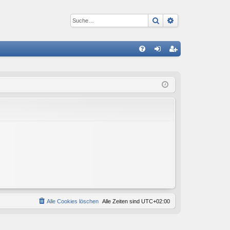
Suche
Erweiterte Suc
S
FA
n
eg
Q
m
ist
el
rie
de
re
n
n
Alle Cookies löschen
Alle Zeiten sind
UTC+02:00