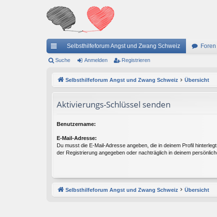
Selbsthilfeforum Angst und Zwang Schweiz
Foren
ch
Suche
Anmelden
Registrieren
ne
Selbsthilfeforum Angst und Zwang Schweiz
Übersicht
llz
Aktivierungs-Schlüssel senden
ug
riff
Benutzername:
E-Mail-Adresse:
Du musst die E-Mail-Adresse angeben, die in deinem Profil hinterlegt 
der Registrierung angegeben oder nachträglich in deinem persönlich
Selbsthilfeforum Angst und Zwang Schweiz
Übersicht