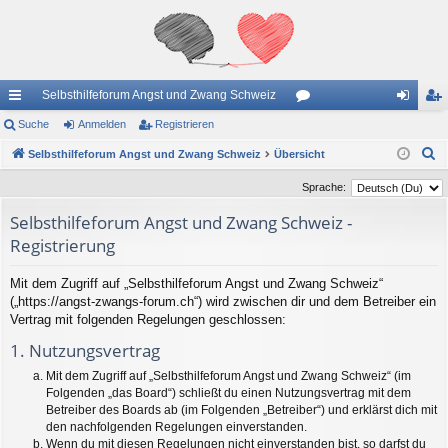
Selbsthilfeforum Angst und Zwang Schweiz
ch
Suche
Anmelden
Registrieren
or
n
eg
S
ne
Selbsthilfeforum Angst und Zwang Schweiz
Übersicht
en
m
ist
u
llz
el
rie
Sprache:
c
ug
de
re
Selbsthilfeforum Angst und Zwang Schweiz -
h
Registrierung
e
riff
n
n
Mit dem Zugriff auf „Selbsthilfeforum Angst und Zwang Schweiz“
(„https://angst-zwangs-forum.ch“) wird zwischen dir und dem Betreiber ein
Vertrag mit folgenden Regelungen geschlossen:
1. Nutzungsvertrag
Mit dem Zugriff auf „Selbsthilfeforum Angst und Zwang Schweiz“ (im
Folgenden „das Board“) schließt du einen Nutzungsvertrag mit dem
Betreiber des Boards ab (im Folgenden „Betreiber“) und erklärst dich mit
den nachfolgenden Regelungen einverstanden.
Wenn du mit diesen Regelungen nicht einverstanden bist, so darfst du