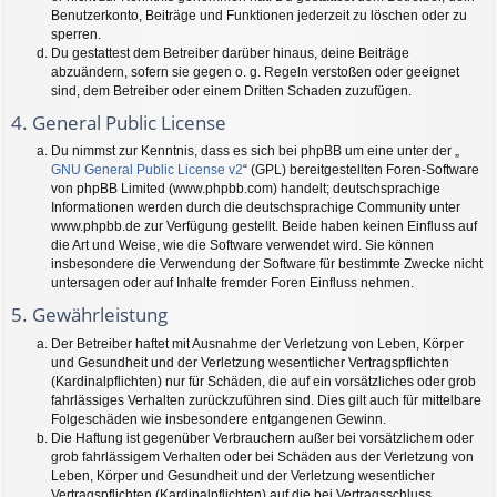
Benutzerkonto, Beiträge und Funktionen jederzeit zu löschen oder zu
sperren.
Du gestattest dem Betreiber darüber hinaus, deine Beiträge
abzuändern, sofern sie gegen o. g. Regeln verstoßen oder geeignet
sind, dem Betreiber oder einem Dritten Schaden zuzufügen.
4. General Public License
Du nimmst zur Kenntnis, dass es sich bei phpBB um eine unter der „
GNU General Public License v2
“ (GPL) bereitgestellten Foren-Software
von phpBB Limited (www.phpbb.com) handelt; deutschsprachige
Informationen werden durch die deutschsprachige Community unter
www.phpbb.de zur Verfügung gestellt. Beide haben keinen Einfluss auf
die Art und Weise, wie die Software verwendet wird. Sie können
insbesondere die Verwendung der Software für bestimmte Zwecke nicht
untersagen oder auf Inhalte fremder Foren Einfluss nehmen.
5. Gewährleistung
Der Betreiber haftet mit Ausnahme der Verletzung von Leben, Körper
und Gesundheit und der Verletzung wesentlicher Vertragspflichten
(Kardinalpflichten) nur für Schäden, die auf ein vorsätzliches oder grob
fahrlässiges Verhalten zurückzuführen sind. Dies gilt auch für mittelbare
Folgeschäden wie insbesondere entgangenen Gewinn.
Die Haftung ist gegenüber Verbrauchern außer bei vorsätzlichem oder
grob fahrlässigem Verhalten oder bei Schäden aus der Verletzung von
Leben, Körper und Gesundheit und der Verletzung wesentlicher
Vertragspflichten (Kardinalpflichten) auf die bei Vertragsschluss