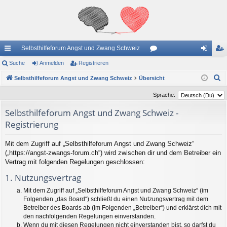
Selbsthilfeforum Angst und Zwang Schweiz
ch
Suche
Anmelden
Registrieren
or
n
eg
S
ne
Selbsthilfeforum Angst und Zwang Schweiz
Übersicht
en
m
ist
u
llz
el
rie
Sprache:
c
ug
de
re
Selbsthilfeforum Angst und Zwang Schweiz -
h
Registrierung
e
riff
n
n
Mit dem Zugriff auf „Selbsthilfeforum Angst und Zwang Schweiz“
(„https://angst-zwangs-forum.ch“) wird zwischen dir und dem Betreiber ein
Vertrag mit folgenden Regelungen geschlossen:
1. Nutzungsvertrag
Mit dem Zugriff auf „Selbsthilfeforum Angst und Zwang Schweiz“ (im
Folgenden „das Board“) schließt du einen Nutzungsvertrag mit dem
Betreiber des Boards ab (im Folgenden „Betreiber“) und erklärst dich mit
den nachfolgenden Regelungen einverstanden.
Wenn du mit diesen Regelungen nicht einverstanden bist, so darfst du