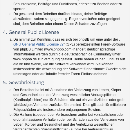
Benutzerkonto, Beiträge und Funktionen jederzeit zu löschen oder zu
sperren.
Du gestattest dem Betreiber darüber hinaus, deine Beiträge
abzuändern, sofern sie gegen o. g. Regeln verstoßen oder geeignet
sind, dem Betreiber oder einem Dritten Schaden zuzufügen.
4. General Public License
Du nimmst zur Kenntnis, dass es sich bei phpBB um eine unter der „
GNU General Public License v2
“ (GPL) bereitgestellten Foren-Software
von phpBB Limited (www.phpbb.com) handelt; deutschsprachige
Informationen werden durch die deutschsprachige Community unter
www.phpbb.de zur Verfügung gestellt. Beide haben keinen Einfluss auf
die Art und Weise, wie die Software verwendet wird. Sie können
insbesondere die Verwendung der Software für bestimmte Zwecke nicht
untersagen oder auf Inhalte fremder Foren Einfluss nehmen.
5. Gewährleistung
Der Betreiber haftet mit Ausnahme der Verletzung von Leben, Körper
und Gesundheit und der Verletzung wesentlicher Vertragspflichten
(Kardinalpflichten) nur für Schäden, die auf ein vorsätzliches oder grob
fahrlässiges Verhalten zurückzuführen sind. Dies gilt auch für mittelbare
Folgeschäden wie insbesondere entgangenen Gewinn.
Die Haftung ist gegenüber Verbrauchern außer bei vorsätzlichem oder
grob fahrlässigem Verhalten oder bei Schäden aus der Verletzung von
Leben, Körper und Gesundheit und der Verletzung wesentlicher
Vertragspflichten (Kardinalpflichten) auf die bei Vertragsschluss