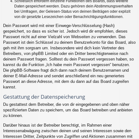
Schließlich erfordern einzelne Funktionen des Boards, dass weitere
Daten gespeichert werden. Dazu gehören dein Abstimmungsverhalten
bei Umfragen, der Gelesen-Status von deinen Beiträgen oder explizit
von dir gesetzte Lesezeichen oder Benachrichtigungsfunktionen.
Dein Passwort wird mit einer Einwege-Verschlüsselung (Hash)
gespeichert, so dass es sicher ist. Jedoch wird dir empfohlen, dieses
Passwort nicht auf einer Vielzahl von Webseiten zu verwenden. Das
Passwort ist dein Schlüssel zu deinem Benutzerkonto für das Board, also
geh mit ihm sorgsam um. Insbesondere wird dich kein Vertreter des
Betreibers, von phpBB Limited oder ein Dritter berechtigterweise nach
deinem Passwort fragen. Solltest du dein Passwort vergessen haben, so
kannst du die Funktion „Ich habe mein Passwort vergessen“ benutzen.
Die phpBB-Software fragt dich dann nach deinem Benutzernamen und
deiner E-Mail-Adresse und sendet anschließend ein neu generiertes
Passwort an diese Adresse, mit dem du dann auf das Board zugreifen
kannst.
Gestattung der Datenspeicherung
Du gestattest dem Betreiber, die von dir eingegebenen und oben näher
spezifizierten Daten zu speichern, um das Board betreiben und anbieten
zu können.
Darüber hinaus ist der Betreiber berechtigt, im Rahmen einer
Interessenabwägung zwischen deinen und seinen Interessen sowie den
Interessen Dritter, Zeitpunkte von Zugriffen und Aktionen zusammen mit