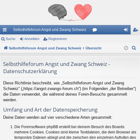
Selbsthilfeforum Angst und Zwang Schweiz
ch
Suche
Anmelden
Registrieren
or
n
eg
S
ne
Selbsthilfeforum Angst und Zwang Schweiz
Übersicht
en
m
ist
u
llz
el
rie
c
Selbsthilfeforum Angst und Zwang Schweiz -
ug
de
re
h
Datenschutzerklärung
e
riff
n
n
Diese Richtlinie beschreibt, wie „Selbsthilfeforum Angst und Zwang
Schweiz“ („https://angst-zwangs-forum.ch“) (im Folgenden „der Betreiber“)
die Daten verwendet, die während deines Foren-Besuchs gesammelt
werden.
Umfang und Art der Datenspeicherung
Deine Daten werden auf vier verschiedene Arten gesammelt:
Die Forensoftware phpBB erstellt bei deinem Besuch des Boards
mehrere Cookies. Cookies sind kleine Textdateien, die dein Browser als
temporäre Dateien ablegt und die zwischen den einzelnen Aufrufen des