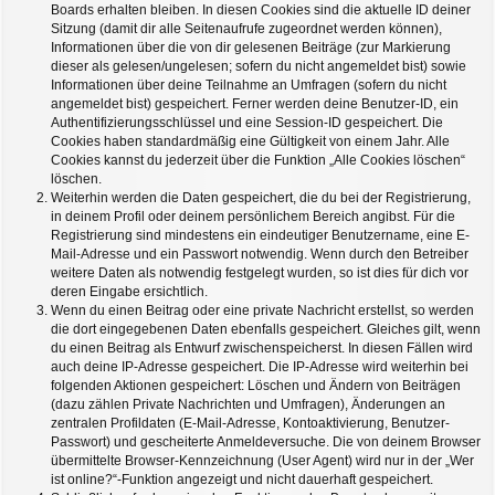
Boards erhalten bleiben. In diesen Cookies sind die aktuelle ID deiner
Sitzung (damit dir alle Seitenaufrufe zugeordnet werden können),
Informationen über die von dir gelesenen Beiträge (zur Markierung
dieser als gelesen/ungelesen; sofern du nicht angemeldet bist) sowie
Informationen über deine Teilnahme an Umfragen (sofern du nicht
angemeldet bist) gespeichert. Ferner werden deine Benutzer-ID, ein
Authentifizierungsschlüssel und eine Session-ID gespeichert. Die
Cookies haben standardmäßig eine Gültigkeit von einem Jahr. Alle
Cookies kannst du jederzeit über die Funktion „Alle Cookies löschen“
löschen.
Weiterhin werden die Daten gespeichert, die du bei der Registrierung,
in deinem Profil oder deinem persönlichem Bereich angibst. Für die
Registrierung sind mindestens ein eindeutiger Benutzername, eine E-
Mail-Adresse und ein Passwort notwendig. Wenn durch den Betreiber
weitere Daten als notwendig festgelegt wurden, so ist dies für dich vor
deren Eingabe ersichtlich.
Wenn du einen Beitrag oder eine private Nachricht erstellst, so werden
die dort eingegebenen Daten ebenfalls gespeichert. Gleiches gilt, wenn
du einen Beitrag als Entwurf zwischenspeicherst. In diesen Fällen wird
auch deine IP-Adresse gespeichert. Die IP-Adresse wird weiterhin bei
folgenden Aktionen gespeichert: Löschen und Ändern von Beiträgen
(dazu zählen Private Nachrichten und Umfragen), Änderungen an
zentralen Profildaten (E-Mail-Adresse, Kontoaktivierung, Benutzer-
Passwort) und gescheiterte Anmeldeversuche. Die von deinem Browser
übermittelte Browser-Kennzeichnung (User Agent) wird nur in der „Wer
ist online?“-Funktion angezeigt und nicht dauerhaft gespeichert.