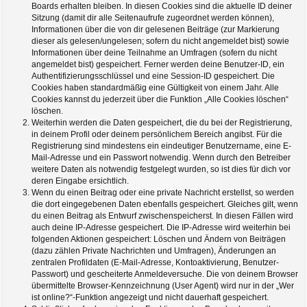
Boards erhalten bleiben. In diesen Cookies sind die aktuelle ID deiner
Sitzung (damit dir alle Seitenaufrufe zugeordnet werden können),
Informationen über die von dir gelesenen Beiträge (zur Markierung
dieser als gelesen/ungelesen; sofern du nicht angemeldet bist) sowie
Informationen über deine Teilnahme an Umfragen (sofern du nicht
angemeldet bist) gespeichert. Ferner werden deine Benutzer-ID, ein
Authentifizierungsschlüssel und eine Session-ID gespeichert. Die
Cookies haben standardmäßig eine Gültigkeit von einem Jahr. Alle
Cookies kannst du jederzeit über die Funktion „Alle Cookies löschen“
löschen.
Weiterhin werden die Daten gespeichert, die du bei der Registrierung,
in deinem Profil oder deinem persönlichem Bereich angibst. Für die
Registrierung sind mindestens ein eindeutiger Benutzername, eine E-
Mail-Adresse und ein Passwort notwendig. Wenn durch den Betreiber
weitere Daten als notwendig festgelegt wurden, so ist dies für dich vor
deren Eingabe ersichtlich.
Wenn du einen Beitrag oder eine private Nachricht erstellst, so werden
die dort eingegebenen Daten ebenfalls gespeichert. Gleiches gilt, wenn
du einen Beitrag als Entwurf zwischenspeicherst. In diesen Fällen wird
auch deine IP-Adresse gespeichert. Die IP-Adresse wird weiterhin bei
folgenden Aktionen gespeichert: Löschen und Ändern von Beiträgen
(dazu zählen Private Nachrichten und Umfragen), Änderungen an
zentralen Profildaten (E-Mail-Adresse, Kontoaktivierung, Benutzer-
Passwort) und gescheiterte Anmeldeversuche. Die von deinem Browser
übermittelte Browser-Kennzeichnung (User Agent) wird nur in der „Wer
ist online?“-Funktion angezeigt und nicht dauerhaft gespeichert.