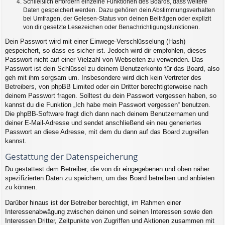
Schließlich erfordern einzelne Funktionen des Boards, dass weitere
Daten gespeichert werden. Dazu gehören dein Abstimmungsverhalten
bei Umfragen, der Gelesen-Status von deinen Beiträgen oder explizit
von dir gesetzte Lesezeichen oder Benachrichtigungsfunktionen.
Dein Passwort wird mit einer Einwege-Verschlüsselung (Hash)
gespeichert, so dass es sicher ist. Jedoch wird dir empfohlen, dieses
Passwort nicht auf einer Vielzahl von Webseiten zu verwenden. Das
Passwort ist dein Schlüssel zu deinem Benutzerkonto für das Board, also
geh mit ihm sorgsam um. Insbesondere wird dich kein Vertreter des
Betreibers, von phpBB Limited oder ein Dritter berechtigterweise nach
deinem Passwort fragen. Solltest du dein Passwort vergessen haben, so
kannst du die Funktion „Ich habe mein Passwort vergessen“ benutzen.
Die phpBB-Software fragt dich dann nach deinem Benutzernamen und
deiner E-Mail-Adresse und sendet anschließend ein neu generiertes
Passwort an diese Adresse, mit dem du dann auf das Board zugreifen
kannst.
Gestattung der Datenspeicherung
Du gestattest dem Betreiber, die von dir eingegebenen und oben näher
spezifizierten Daten zu speichern, um das Board betreiben und anbieten
zu können.
Darüber hinaus ist der Betreiber berechtigt, im Rahmen einer
Interessenabwägung zwischen deinen und seinen Interessen sowie den
Interessen Dritter, Zeitpunkte von Zugriffen und Aktionen zusammen mit