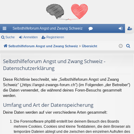
Selbsthilfeforum Angst und Zwang Schweiz
ch
Suche
Anmelden
Registrieren
or
n
eg
S
ne
Selbsthilfeforum Angst und Zwang Schweiz
Übersicht
en
m
ist
u
llz
el
rie
c
Selbsthilfeforum Angst und Zwang Schweiz -
ug
de
re
h
Datenschutzerklärung
e
riff
n
n
Diese Richtlinie beschreibt, wie „Selbsthilfeforum Angst und Zwang
Schweiz“ („https://angst-zwangs-forum.ch“) (im Folgenden „der Betreiber“)
die Daten verwendet, die während deines Foren-Besuchs gesammelt
werden.
Umfang und Art der Datenspeicherung
Deine Daten werden auf vier verschiedene Arten gesammelt:
Die Forensoftware phpBB erstellt bei deinem Besuch des Boards
mehrere Cookies. Cookies sind kleine Textdateien, die dein Browser als
temporäre Dateien ablegt und die zwischen den einzelnen Aufrufen des