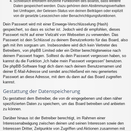
Schließlich erfordern einzelne Funktionen des Boards, dass weitere
Daten gespeichert werden. Dazu gehören dein Abstimmungsverhalten
bei Umfragen, der Gelesen-Status von deinen Beiträgen oder explizit
von dir gesetzte Lesezeichen oder Benachrichtigungsfunktionen.
Dein Passwort wird mit einer Einwege-Verschlüsselung (Hash)
gespeichert, so dass es sicher ist. Jedoch wird dir empfohlen, dieses
Passwort nicht auf einer Vielzahl von Webseiten zu verwenden. Das
Passwort ist dein Schlüssel zu deinem Benutzerkonto für das Board, also
geh mit ihm sorgsam um. Insbesondere wird dich kein Vertreter des
Betreibers, von phpBB Limited oder ein Dritter berechtigterweise nach
deinem Passwort fragen. Solltest du dein Passwort vergessen haben, so
kannst du die Funktion „Ich habe mein Passwort vergessen“ benutzen.
Die phpBB-Software fragt dich dann nach deinem Benutzernamen und
deiner E-Mail-Adresse und sendet anschließend ein neu generiertes
Passwort an diese Adresse, mit dem du dann auf das Board zugreifen
kannst.
Gestattung der Datenspeicherung
Du gestattest dem Betreiber, die von dir eingegebenen und oben näher
spezifizierten Daten zu speichern, um das Board betreiben und anbieten
zu können.
Darüber hinaus ist der Betreiber berechtigt, im Rahmen einer
Interessenabwägung zwischen deinen und seinen Interessen sowie den
Interessen Dritter, Zeitpunkte von Zugriffen und Aktionen zusammen mit