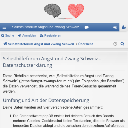
Selbsthilfeforum Angst und Zwang Schweiz
ch
Suche
Anmelden
Registrieren
or
n
eg
S
ne
Selbsthilfeforum Angst und Zwang Schweiz
Übersicht
en
m
ist
u
llz
el
rie
c
Selbsthilfeforum Angst und Zwang Schweiz -
ug
de
re
h
Datenschutzerklärung
e
riff
n
n
Diese Richtlinie beschreibt, wie „Selbsthilfeforum Angst und Zwang
Schweiz“ („https://angst-zwangs-forum.ch“) (im Folgenden „der Betreiber“)
die Daten verwendet, die während deines Foren-Besuchs gesammelt
werden.
Umfang und Art der Datenspeicherung
Deine Daten werden auf vier verschiedene Arten gesammelt:
Die Forensoftware phpBB erstellt bei deinem Besuch des Boards
mehrere Cookies. Cookies sind kleine Textdateien, die dein Browser als
temporäre Dateien ablegt und die zwischen den einzelnen Aufrufen des