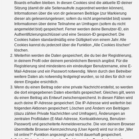
Boards erhalten bleiben. In diesen Cookies sind die aktuelle ID deiner
Sitzung (damit dir alle Seitenaufrufe zugeordnet werden können),
Informationen über die von dir gelesenen Beiträge (zur Markierung
dieser als gelesen/ungelesen; sofern du nicht angemeldet bist) sowie
Informationen über deine Teilnahme an Umfragen (sofern du nicht
angemeldet bist) gespeichert. Ferner werden deine Benutzer-ID, ein
Authentifizierungsschlüssel und eine Session-ID gespeichert. Die
Cookies haben standardmäßig eine Gültigkeit von einem Jahr. Alle
Cookies kannst du jederzeit über die Funktion „Alle Cookies löschen“
löschen.
Weiterhin werden die Daten gespeichert, die du bei der Registrierung,
in deinem Profil oder deinem persönlichem Bereich angibst. Für die
Registrierung sind mindestens ein eindeutiger Benutzername, eine E-
Mail-Adresse und ein Passwort notwendig. Wenn durch den Betreiber
weitere Daten als notwendig festgelegt wurden, so ist dies für dich vor
deren Eingabe ersichtlich.
Wenn du einen Beitrag oder eine private Nachricht erstellst, so werden
die dort eingegebenen Daten ebenfalls gespeichert. Gleiches gilt, wenn
du einen Beitrag als Entwurf zwischenspeicherst. In diesen Fällen wird
auch deine IP-Adresse gespeichert. Die IP-Adresse wird weiterhin bei
folgenden Aktionen gespeichert: Löschen und Ändern von Beiträgen
(dazu zählen Private Nachrichten und Umfragen), Änderungen an
zentralen Profildaten (E-Mail-Adresse, Kontoaktivierung, Benutzer-
Passwort) und gescheiterte Anmeldeversuche. Die von deinem Browser
übermittelte Browser-Kennzeichnung (User Agent) wird nur in der „Wer
ist online?“-Funktion angezeigt und nicht dauerhaft gespeichert.