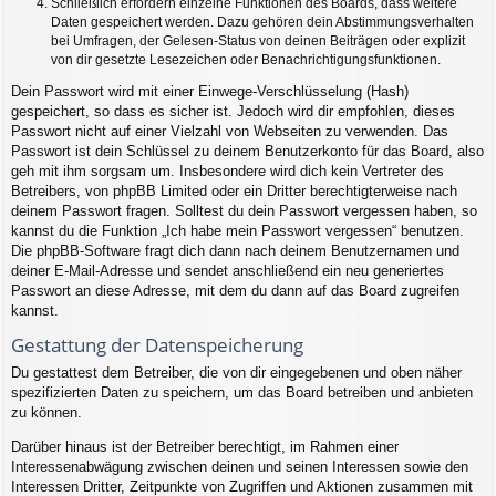
Schließlich erfordern einzelne Funktionen des Boards, dass weitere
Daten gespeichert werden. Dazu gehören dein Abstimmungsverhalten
bei Umfragen, der Gelesen-Status von deinen Beiträgen oder explizit
von dir gesetzte Lesezeichen oder Benachrichtigungsfunktionen.
Dein Passwort wird mit einer Einwege-Verschlüsselung (Hash)
gespeichert, so dass es sicher ist. Jedoch wird dir empfohlen, dieses
Passwort nicht auf einer Vielzahl von Webseiten zu verwenden. Das
Passwort ist dein Schlüssel zu deinem Benutzerkonto für das Board, also
geh mit ihm sorgsam um. Insbesondere wird dich kein Vertreter des
Betreibers, von phpBB Limited oder ein Dritter berechtigterweise nach
deinem Passwort fragen. Solltest du dein Passwort vergessen haben, so
kannst du die Funktion „Ich habe mein Passwort vergessen“ benutzen.
Die phpBB-Software fragt dich dann nach deinem Benutzernamen und
deiner E-Mail-Adresse und sendet anschließend ein neu generiertes
Passwort an diese Adresse, mit dem du dann auf das Board zugreifen
kannst.
Gestattung der Datenspeicherung
Du gestattest dem Betreiber, die von dir eingegebenen und oben näher
spezifizierten Daten zu speichern, um das Board betreiben und anbieten
zu können.
Darüber hinaus ist der Betreiber berechtigt, im Rahmen einer
Interessenabwägung zwischen deinen und seinen Interessen sowie den
Interessen Dritter, Zeitpunkte von Zugriffen und Aktionen zusammen mit