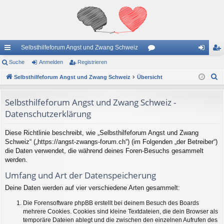
Selbsthilfeforum Angst und Zwang Schweiz
ch
Suche
Anmelden
Registrieren
or
n
eg
S
ne
Selbsthilfeforum Angst und Zwang Schweiz
Übersicht
en
m
ist
u
llz
el
rie
c
Selbsthilfeforum Angst und Zwang Schweiz -
ug
de
re
h
Datenschutzerklärung
e
riff
n
n
Diese Richtlinie beschreibt, wie „Selbsthilfeforum Angst und Zwang
Schweiz“ („https://angst-zwangs-forum.ch“) (im Folgenden „der Betreiber“)
die Daten verwendet, die während deines Foren-Besuchs gesammelt
werden.
Umfang und Art der Datenspeicherung
Deine Daten werden auf vier verschiedene Arten gesammelt:
Die Forensoftware phpBB erstellt bei deinem Besuch des Boards
mehrere Cookies. Cookies sind kleine Textdateien, die dein Browser als
temporäre Dateien ablegt und die zwischen den einzelnen Aufrufen des