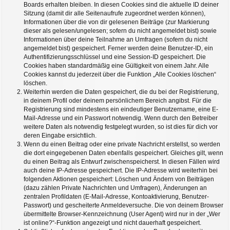
Boards erhalten bleiben. In diesen Cookies sind die aktuelle ID deiner
Sitzung (damit dir alle Seitenaufrufe zugeordnet werden können),
Informationen über die von dir gelesenen Beiträge (zur Markierung
dieser als gelesen/ungelesen; sofern du nicht angemeldet bist) sowie
Informationen über deine Teilnahme an Umfragen (sofern du nicht
angemeldet bist) gespeichert. Ferner werden deine Benutzer-ID, ein
Authentifizierungsschlüssel und eine Session-ID gespeichert. Die
Cookies haben standardmäßig eine Gültigkeit von einem Jahr. Alle
Cookies kannst du jederzeit über die Funktion „Alle Cookies löschen“
löschen.
Weiterhin werden die Daten gespeichert, die du bei der Registrierung,
in deinem Profil oder deinem persönlichem Bereich angibst. Für die
Registrierung sind mindestens ein eindeutiger Benutzername, eine E-
Mail-Adresse und ein Passwort notwendig. Wenn durch den Betreiber
weitere Daten als notwendig festgelegt wurden, so ist dies für dich vor
deren Eingabe ersichtlich.
Wenn du einen Beitrag oder eine private Nachricht erstellst, so werden
die dort eingegebenen Daten ebenfalls gespeichert. Gleiches gilt, wenn
du einen Beitrag als Entwurf zwischenspeicherst. In diesen Fällen wird
auch deine IP-Adresse gespeichert. Die IP-Adresse wird weiterhin bei
folgenden Aktionen gespeichert: Löschen und Ändern von Beiträgen
(dazu zählen Private Nachrichten und Umfragen), Änderungen an
zentralen Profildaten (E-Mail-Adresse, Kontoaktivierung, Benutzer-
Passwort) und gescheiterte Anmeldeversuche. Die von deinem Browser
übermittelte Browser-Kennzeichnung (User Agent) wird nur in der „Wer
ist online?“-Funktion angezeigt und nicht dauerhaft gespeichert.