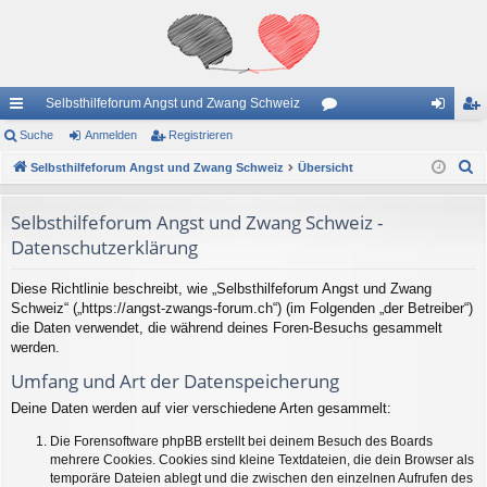
Selbsthilfeforum Angst und Zwang Schweiz
ch
Suche
Anmelden
Registrieren
or
n
eg
S
ne
Selbsthilfeforum Angst und Zwang Schweiz
Übersicht
en
m
ist
u
llz
el
rie
c
Selbsthilfeforum Angst und Zwang Schweiz -
ug
de
re
h
Datenschutzerklärung
e
riff
n
n
Diese Richtlinie beschreibt, wie „Selbsthilfeforum Angst und Zwang
Schweiz“ („https://angst-zwangs-forum.ch“) (im Folgenden „der Betreiber“)
die Daten verwendet, die während deines Foren-Besuchs gesammelt
werden.
Umfang und Art der Datenspeicherung
Deine Daten werden auf vier verschiedene Arten gesammelt:
Die Forensoftware phpBB erstellt bei deinem Besuch des Boards
mehrere Cookies. Cookies sind kleine Textdateien, die dein Browser als
temporäre Dateien ablegt und die zwischen den einzelnen Aufrufen des