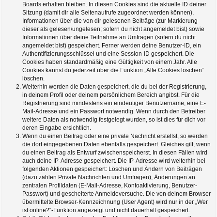
Boards erhalten bleiben. In diesen Cookies sind die aktuelle ID deiner
Sitzung (damit dir alle Seitenaufrufe zugeordnet werden können),
Informationen über die von dir gelesenen Beiträge (zur Markierung
dieser als gelesen/ungelesen; sofern du nicht angemeldet bist) sowie
Informationen über deine Teilnahme an Umfragen (sofern du nicht
angemeldet bist) gespeichert. Ferner werden deine Benutzer-ID, ein
Authentifizierungsschlüssel und eine Session-ID gespeichert. Die
Cookies haben standardmäßig eine Gültigkeit von einem Jahr. Alle
Cookies kannst du jederzeit über die Funktion „Alle Cookies löschen“
löschen.
Weiterhin werden die Daten gespeichert, die du bei der Registrierung,
in deinem Profil oder deinem persönlichem Bereich angibst. Für die
Registrierung sind mindestens ein eindeutiger Benutzername, eine E-
Mail-Adresse und ein Passwort notwendig. Wenn durch den Betreiber
weitere Daten als notwendig festgelegt wurden, so ist dies für dich vor
deren Eingabe ersichtlich.
Wenn du einen Beitrag oder eine private Nachricht erstellst, so werden
die dort eingegebenen Daten ebenfalls gespeichert. Gleiches gilt, wenn
du einen Beitrag als Entwurf zwischenspeicherst. In diesen Fällen wird
auch deine IP-Adresse gespeichert. Die IP-Adresse wird weiterhin bei
folgenden Aktionen gespeichert: Löschen und Ändern von Beiträgen
(dazu zählen Private Nachrichten und Umfragen), Änderungen an
zentralen Profildaten (E-Mail-Adresse, Kontoaktivierung, Benutzer-
Passwort) und gescheiterte Anmeldeversuche. Die von deinem Browser
übermittelte Browser-Kennzeichnung (User Agent) wird nur in der „Wer
ist online?“-Funktion angezeigt und nicht dauerhaft gespeichert.