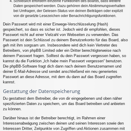
Schließlich erfordern einzelne Funktionen des Boards, dass weitere
Daten gespeichert werden. Dazu gehören dein Abstimmungsverhalten
bei Umfragen, der Gelesen-Status von deinen Beiträgen oder explizit
von dir gesetzte Lesezeichen oder Benachrichtigungsfunktionen.
Dein Passwort wird mit einer Einwege-Verschlüsselung (Hash)
gespeichert, so dass es sicher ist. Jedoch wird dir empfohlen, dieses
Passwort nicht auf einer Vielzahl von Webseiten zu verwenden. Das
Passwort ist dein Schlüssel zu deinem Benutzerkonto für das Board, also
geh mit ihm sorgsam um. Insbesondere wird dich kein Vertreter des
Betreibers, von phpBB Limited oder ein Dritter berechtigterweise nach
deinem Passwort fragen. Solltest du dein Passwort vergessen haben, so
kannst du die Funktion „Ich habe mein Passwort vergessen“ benutzen.
Die phpBB-Software fragt dich dann nach deinem Benutzernamen und
deiner E-Mail-Adresse und sendet anschließend ein neu generiertes
Passwort an diese Adresse, mit dem du dann auf das Board zugreifen
kannst.
Gestattung der Datenspeicherung
Du gestattest dem Betreiber, die von dir eingegebenen und oben näher
spezifizierten Daten zu speichern, um das Board betreiben und anbieten
zu können.
Darüber hinaus ist der Betreiber berechtigt, im Rahmen einer
Interessenabwägung zwischen deinen und seinen Interessen sowie den
Interessen Dritter, Zeitpunkte von Zugriffen und Aktionen zusammen mit