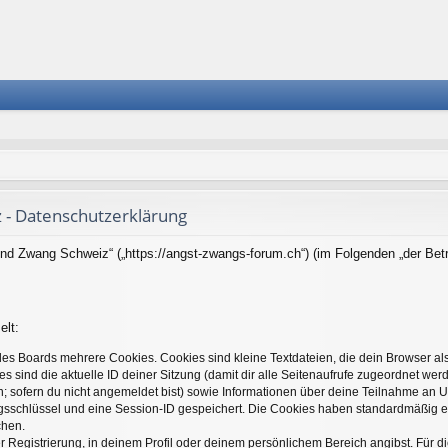
 - Datenschutzerklärung
 und Zwang Schweiz“ („https://angst-zwangs-forum.ch“) (im Folgenden „der Bet
elt:
es Boards mehrere Cookies. Cookies sind kleine Textdateien, die dein Browser al
es sind die aktuelle ID deiner Sitzung (damit dir alle Seitenaufrufe zugeordnet we
; sofern du nicht angemeldet bist) sowie Informationen über deine Teilnahme an U
ngsschlüssel und eine Session-ID gespeichert. Die Cookies haben standardmäßig ei
chen.
r Registrierung, in deinem Profil oder deinem persönlichem Bereich angibst. Für d