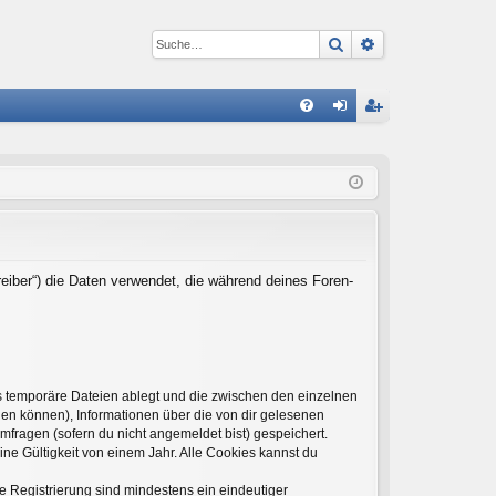
Suche
Erweiterte Suc
S
FA
n
eg
Q
m
ist
el
rie
de
re
n
n
reiber“) die Daten verwendet, die während deines Foren-
s temporäre Dateien ablegt und die zwischen den einzelnen
rden können), Informationen über die von dir gelesenen
mfragen (sofern du nicht angemeldet bist) gespeichert.
ne Gültigkeit von einem Jahr. Alle Cookies kannst du
ie Registrierung sind mindestens ein eindeutiger