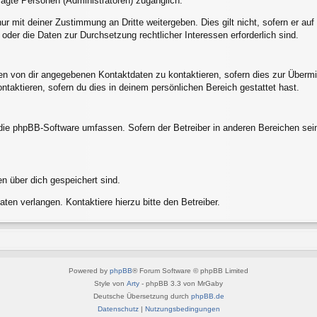
tragte Personen (Administratoren) zugänglich.
ur mit deiner Zustimmung an Dritte weitergeben. Dies gilt nicht, sofern er a
 oder die Daten zur Durchsetzung rechtlicher Interessen erforderlich sind.
en von dir angegebenen Kontaktdaten zu kontaktieren, sofern dies zur Übermit
ntaktieren, sofern du dies in deinem persönlichen Bereich gestattet hast.
e die phpBB-Software umfassen. Sofern der Betreiber in anderen Bereichen s
en über dich gespeichert sind.
ten verlangen. Kontaktiere hierzu bitte den Betreiber.
Powered by
phpBB
® Forum Software © phpBB Limited
Style von
Arty
- phpBB 3.3 von MrGaby
Deutsche Übersetzung durch
phpBB.de
Datenschutz
|
Nutzungsbedingungen