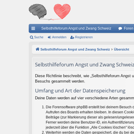
Selbsthilfeforum Angst und Zwang Schweiz
Foren
ch
Suche
Anmelden
Registrieren
ne
Selbsthilfeforum Angst und Zwang Schweiz
Übersicht
llz
Selbsthilfeforum Angst und Zwang Schweiz
ug
riff
Diese Richtlinie beschreibt, wie „Selbsthilfeforum Angst
Besuchs gesammelt werden.
Umfang und Art der Datenspeicherung
Deine Daten werden auf vier verschiedene Arten gesamm
Die Forensoftware phpBB erstellt bei deinem Besuch d
Aufrufen des Boards erhalten bleiben. In diesen Cooki
Beiträge (zur Markierung dieser als gelesen/ungelesen
Ferner werden deine Benutzer-ID, ein Authentifizieru
jederzeit über die Funktion „Alle Cookies löschen“ lös
Weiterhin werden die Daten gespeichert, die du bei de