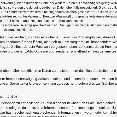
twendig. Wenn durch den Betreiber weitere Daten als notwendig festgelegt wurden,
tellst, so werden die dort eingegebenen Daten ebenfalls gespeichert. Gleiches gilt
. Die IP-Adresse wird weiterhin bei folgenden Aktionen gespeichert: Löschen und 
ail-Adresse, Kontoaktivierung, Benutzer-Passwort) und gescheiterte Anmeldeversu
nline?“-Funktion angezeigt und nicht dauerhaft gespeichert.
s, dass weitere Daten gespeichert werden. Dazu gehören dein Abstimmungsverhalt
hrichtigungsfunktionen.
ash) gespeichert, so dass es sicher ist. Jedoch wird dir empfohlen, dieses P
enutzerkonto für das Board, also geh mit ihm sorgsam um. Insbesondere wird
 fragen. Solltest du dein Passwort vergessen haben, so kannst du die Funkti
men und deiner E-Mail-Adresse und sendet anschließend ein neu generiertes
nd oben näher spezifizierten Daten zu speichern, um das Board betreiben und
einer Interessenabwägung zwischen deinen und seinen Interessen sowie den Int
ser übermittelter Browser-Kennung zu speichern, sofern dies zur Gefahrenab
ner Daten
ersonen zu ermöglichen. Du bist dir daher bewusst, dass die Daten deines Pro
och festlegen, dass einzelne Informationen nur für einen eingeschränkten Nutze
azu hast, suche nach entsprechenden Informationen im Forum oder kontaktier