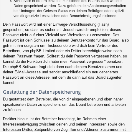
Schließlich erfordern einzelne Funktionen des Boards, dass weitere
Daten gespeichert werden. Dazu gehören dein Abstimmungsverhalten
bei Umfragen, der Gelesen-Status von deinen Beiträgen oder explizit
von dir gesetzte Lesezeichen oder Benachrichtigungsfunktionen.
Dein Passwort wird mit einer Einwege-Verschlüsselung (Hash)
gespeichert, so dass es sicher ist. Jedoch wird dir empfohlen, dieses
Passwort nicht auf einer Vielzahl von Webseiten zu verwenden. Das
Passwort ist dein Schlüssel zu deinem Benutzerkonto für das Board, also
geh mit ihm sorgsam um. Insbesondere wird dich kein Vertreter des
Betreibers, von phpBB Limited oder ein Dritter berechtigterweise nach
deinem Passwort fragen. Solltest du dein Passwort vergessen haben, so
kannst du die Funktion „Ich habe mein Passwort vergessen“ benutzen.
Die phpBB-Software fragt dich dann nach deinem Benutzernamen und
deiner E-Mail-Adresse und sendet anschließend ein neu generiertes
Passwort an diese Adresse, mit dem du dann auf das Board zugreifen
kannst.
Gestattung der Datenspeicherung
Du gestattest dem Betreiber, die von dir eingegebenen und oben näher
spezifizierten Daten zu speichern, um das Board betreiben und anbieten
zu können.
Darüber hinaus ist der Betreiber berechtigt, im Rahmen einer
Interessenabwägung zwischen deinen und seinen Interessen sowie den
Interessen Dritter, Zeitpunkte von Zugriffen und Aktionen zusammen mit