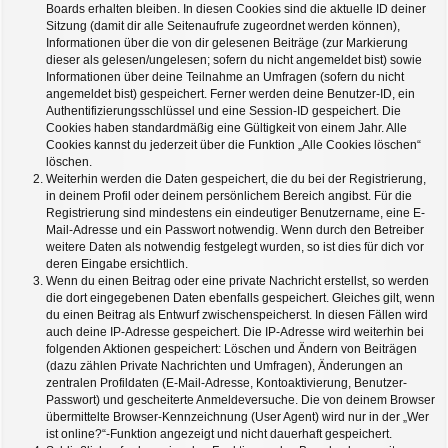
Boards erhalten bleiben. In diesen Cookies sind die aktuelle ID deiner
Sitzung (damit dir alle Seitenaufrufe zugeordnet werden können),
Informationen über die von dir gelesenen Beiträge (zur Markierung
dieser als gelesen/ungelesen; sofern du nicht angemeldet bist) sowie
Informationen über deine Teilnahme an Umfragen (sofern du nicht
angemeldet bist) gespeichert. Ferner werden deine Benutzer-ID, ein
Authentifizierungsschlüssel und eine Session-ID gespeichert. Die
Cookies haben standardmäßig eine Gültigkeit von einem Jahr. Alle
Cookies kannst du jederzeit über die Funktion „Alle Cookies löschen“
löschen.
Weiterhin werden die Daten gespeichert, die du bei der Registrierung,
in deinem Profil oder deinem persönlichem Bereich angibst. Für die
Registrierung sind mindestens ein eindeutiger Benutzername, eine E-
Mail-Adresse und ein Passwort notwendig. Wenn durch den Betreiber
weitere Daten als notwendig festgelegt wurden, so ist dies für dich vor
deren Eingabe ersichtlich.
Wenn du einen Beitrag oder eine private Nachricht erstellst, so werden
die dort eingegebenen Daten ebenfalls gespeichert. Gleiches gilt, wenn
du einen Beitrag als Entwurf zwischenspeicherst. In diesen Fällen wird
auch deine IP-Adresse gespeichert. Die IP-Adresse wird weiterhin bei
folgenden Aktionen gespeichert: Löschen und Ändern von Beiträgen
(dazu zählen Private Nachrichten und Umfragen), Änderungen an
zentralen Profildaten (E-Mail-Adresse, Kontoaktivierung, Benutzer-
Passwort) und gescheiterte Anmeldeversuche. Die von deinem Browser
übermittelte Browser-Kennzeichnung (User Agent) wird nur in der „Wer
ist online?“-Funktion angezeigt und nicht dauerhaft gespeichert.