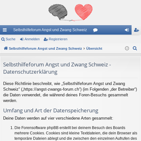
Selbsthilfeforum Angst und Zwang Schweiz
ch
Suche
Anmelden
Registrieren
or
n
eg
S
ne
Selbsthilfeforum Angst und Zwang Schweiz
Übersicht
en
m
ist
u
llz
el
rie
c
Selbsthilfeforum Angst und Zwang Schweiz -
ug
de
re
h
Datenschutzerklärung
e
riff
n
n
Diese Richtlinie beschreibt, wie „Selbsthilfeforum Angst und Zwang
Schweiz“ („https://angst-zwangs-forum.ch“) (im Folgenden „der Betreiber“)
die Daten verwendet, die während deines Foren-Besuchs gesammelt
werden.
Umfang und Art der Datenspeicherung
Deine Daten werden auf vier verschiedene Arten gesammelt:
Die Forensoftware phpBB erstellt bei deinem Besuch des Boards
mehrere Cookies. Cookies sind kleine Textdateien, die dein Browser als
temporäre Dateien ablegt und die zwischen den einzelnen Aufrufen des