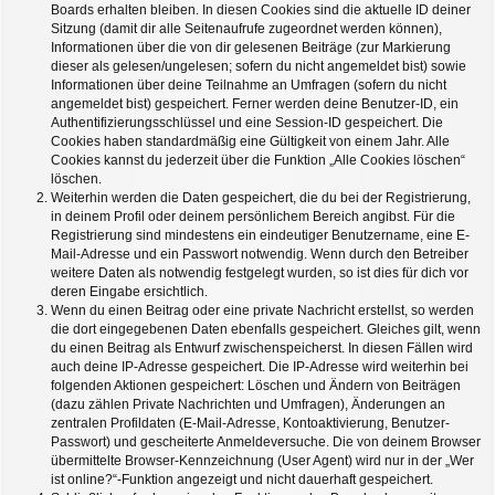
Boards erhalten bleiben. In diesen Cookies sind die aktuelle ID deiner
Sitzung (damit dir alle Seitenaufrufe zugeordnet werden können),
Informationen über die von dir gelesenen Beiträge (zur Markierung
dieser als gelesen/ungelesen; sofern du nicht angemeldet bist) sowie
Informationen über deine Teilnahme an Umfragen (sofern du nicht
angemeldet bist) gespeichert. Ferner werden deine Benutzer-ID, ein
Authentifizierungsschlüssel und eine Session-ID gespeichert. Die
Cookies haben standardmäßig eine Gültigkeit von einem Jahr. Alle
Cookies kannst du jederzeit über die Funktion „Alle Cookies löschen“
löschen.
Weiterhin werden die Daten gespeichert, die du bei der Registrierung,
in deinem Profil oder deinem persönlichem Bereich angibst. Für die
Registrierung sind mindestens ein eindeutiger Benutzername, eine E-
Mail-Adresse und ein Passwort notwendig. Wenn durch den Betreiber
weitere Daten als notwendig festgelegt wurden, so ist dies für dich vor
deren Eingabe ersichtlich.
Wenn du einen Beitrag oder eine private Nachricht erstellst, so werden
die dort eingegebenen Daten ebenfalls gespeichert. Gleiches gilt, wenn
du einen Beitrag als Entwurf zwischenspeicherst. In diesen Fällen wird
auch deine IP-Adresse gespeichert. Die IP-Adresse wird weiterhin bei
folgenden Aktionen gespeichert: Löschen und Ändern von Beiträgen
(dazu zählen Private Nachrichten und Umfragen), Änderungen an
zentralen Profildaten (E-Mail-Adresse, Kontoaktivierung, Benutzer-
Passwort) und gescheiterte Anmeldeversuche. Die von deinem Browser
übermittelte Browser-Kennzeichnung (User Agent) wird nur in der „Wer
ist online?“-Funktion angezeigt und nicht dauerhaft gespeichert.