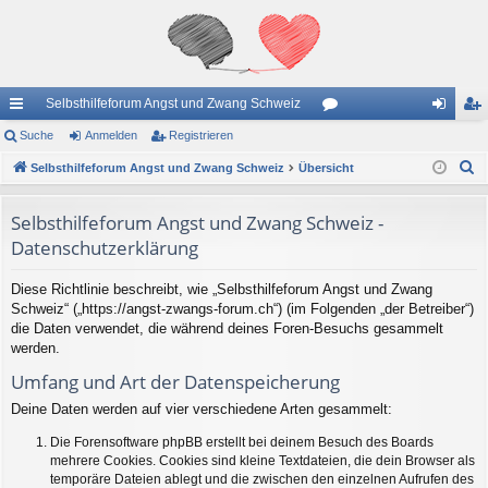
Selbsthilfeforum Angst und Zwang Schweiz
ch
Suche
Anmelden
Registrieren
or
n
eg
S
ne
Selbsthilfeforum Angst und Zwang Schweiz
Übersicht
en
m
ist
u
llz
el
rie
c
Selbsthilfeforum Angst und Zwang Schweiz -
ug
de
re
h
Datenschutzerklärung
e
riff
n
n
Diese Richtlinie beschreibt, wie „Selbsthilfeforum Angst und Zwang
Schweiz“ („https://angst-zwangs-forum.ch“) (im Folgenden „der Betreiber“)
die Daten verwendet, die während deines Foren-Besuchs gesammelt
werden.
Umfang und Art der Datenspeicherung
Deine Daten werden auf vier verschiedene Arten gesammelt:
Die Forensoftware phpBB erstellt bei deinem Besuch des Boards
mehrere Cookies. Cookies sind kleine Textdateien, die dein Browser als
temporäre Dateien ablegt und die zwischen den einzelnen Aufrufen des