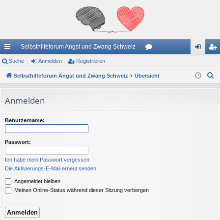
Selbsthilfeforum Angst und Zwang Schweiz
ch
Suche
Anmelden
Registrieren
or
n
eg
S
ne
Selbsthilfeforum Angst und Zwang Schweiz
Übersicht
en
m
ist
u
llz
el
rie
c
Anmelden
ug
de
re
h
e
riff
n
n
Benutzername:
Passwort:
Ich habe mein Passwort vergessen
Die Aktivierungs-E-Mail erneut senden
Angemeldet bleiben
Meinen Online-Status während dieser Sitzung verbergen