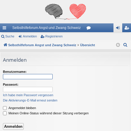
Selbsthilfeforum Angst und Zwang Schweiz
ch
Suche
Anmelden
Registrieren
or
n
eg
S
ne
Selbsthilfeforum Angst und Zwang Schweiz
Übersicht
en
m
ist
u
llz
el
rie
c
Anmelden
ug
de
re
h
e
riff
n
n
Benutzername:
Passwort:
Ich habe mein Passwort vergessen
Die Aktivierungs-E-Mail erneut senden
Angemeldet bleiben
Meinen Online-Status während dieser Sitzung verbergen