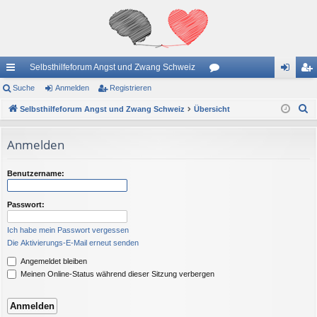
Selbsthilfeforum Angst und Zwang Schweiz
ch
Suche
Anmelden
Registrieren
or
n
eg
S
ne
Selbsthilfeforum Angst und Zwang Schweiz
Übersicht
en
m
ist
u
llz
el
rie
c
Anmelden
ug
de
re
h
e
riff
n
n
Benutzername:
Passwort:
Ich habe mein Passwort vergessen
Die Aktivierungs-E-Mail erneut senden
Angemeldet bleiben
Meinen Online-Status während dieser Sitzung verbergen