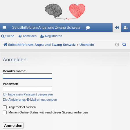
Selbsthilfeforum Angst und Zwang Schweiz
ch
Suche
Anmelden
Registrieren
or
n
eg
S
ne
Selbsthilfeforum Angst und Zwang Schweiz
Übersicht
en
m
ist
u
llz
el
rie
c
Anmelden
ug
de
re
h
e
riff
n
n
Benutzername:
Passwort:
Ich habe mein Passwort vergessen
Die Aktivierungs-E-Mail erneut senden
Angemeldet bleiben
Meinen Online-Status während dieser Sitzung verbergen