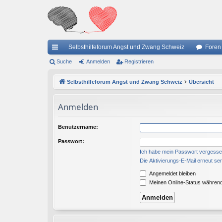
Selbsthilfeforum Angst und Zwang Schweiz
Foren
ch
Suche
Anmelden
Registrieren
ne
Selbsthilfeforum Angst und Zwang Schweiz
Übersicht
llz
Anmelden
ug
riff
Benutzername:
Passwort:
Ich habe mein Passwort vergess
Die Aktivierungs-E-Mail erneut se
Angemeldet bleiben
Meinen Online-Status während