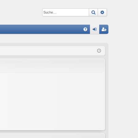
Suche
Erweiterte Suc
S
FA
n
eg
Q
m
ist
el
rie
de
re
n
n