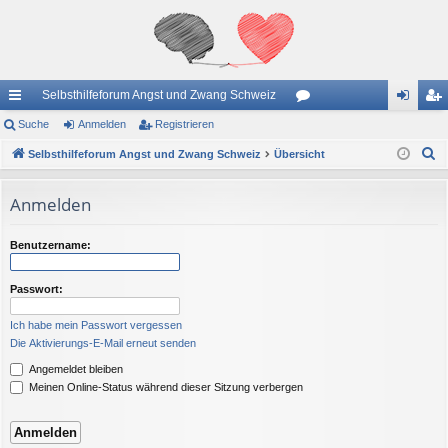
Selbsthilfeforum Angst und Zwang Schweiz
ch
Suche
Anmelden
Registrieren
or
n
eg
S
ne
Selbsthilfeforum Angst und Zwang Schweiz
Übersicht
en
m
ist
u
llz
el
rie
c
Anmelden
ug
de
re
h
e
riff
n
n
Benutzername:
Passwort:
Ich habe mein Passwort vergessen
Die Aktivierungs-E-Mail erneut senden
Angemeldet bleiben
Meinen Online-Status während dieser Sitzung verbergen