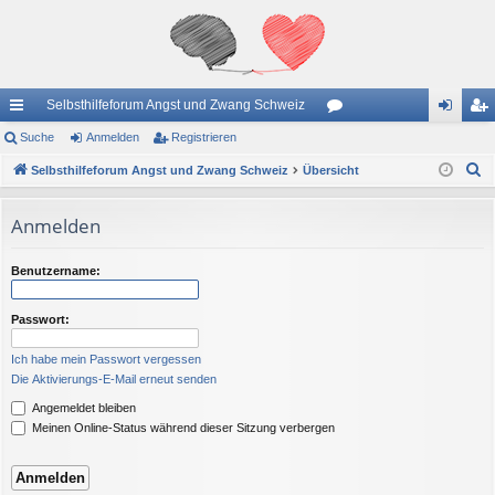
Selbsthilfeforum Angst und Zwang Schweiz
ch
Suche
Anmelden
Registrieren
or
n
eg
S
ne
Selbsthilfeforum Angst und Zwang Schweiz
Übersicht
en
m
ist
u
llz
el
rie
c
Anmelden
ug
de
re
h
e
riff
n
n
Benutzername:
Passwort:
Ich habe mein Passwort vergessen
Die Aktivierungs-E-Mail erneut senden
Angemeldet bleiben
Meinen Online-Status während dieser Sitzung verbergen