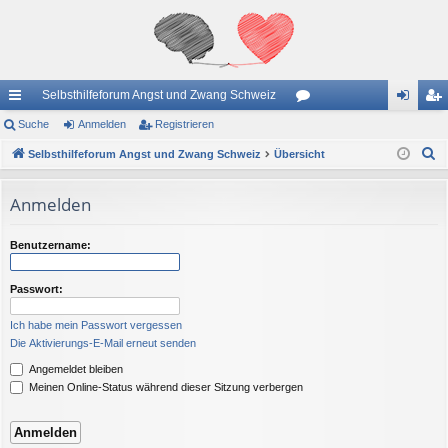
Selbsthilfeforum Angst und Zwang Schweiz
ch
Suche
Anmelden
Registrieren
or
n
eg
S
ne
Selbsthilfeforum Angst und Zwang Schweiz
Übersicht
en
m
ist
u
llz
el
rie
c
Anmelden
ug
de
re
h
e
riff
n
n
Benutzername:
Passwort:
Ich habe mein Passwort vergessen
Die Aktivierungs-E-Mail erneut senden
Angemeldet bleiben
Meinen Online-Status während dieser Sitzung verbergen