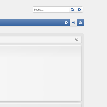
Suche
Erweiterte Suc
S
FA
n
eg
Q
m
ist
el
rie
de
re
n
n