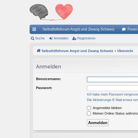
Selbsthilfeforum Angst und Zwang Schweiz
Foren
ch
Suche
Anmelden
Registrieren
ne
Selbsthilfeforum Angst und Zwang Schweiz
Übersicht
llz
Anmelden
ug
riff
Benutzername:
Passwort:
Ich habe mein Passwort vergess
Die Aktivierungs-E-Mail erneut se
Angemeldet bleiben
Meinen Online-Status während