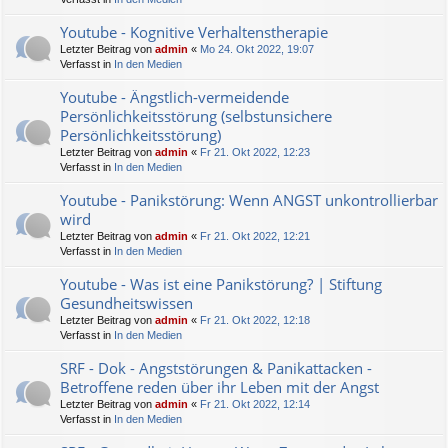
Youtube - Kognitive Verhaltenstherapie
Letzter Beitrag von
admin
«
Mo 24. Okt 2022, 19:07
Verfasst in
In den Medien
Youtube - Ängstlich-vermeidende
Persönlichkeitsstörung (selbstunsichere
Persönlichkeitsstörung)
Letzter Beitrag von
admin
«
Fr 21. Okt 2022, 12:23
Verfasst in
In den Medien
Youtube - Panikstörung: Wenn ANGST unkontrollierbar
wird
Letzter Beitrag von
admin
«
Fr 21. Okt 2022, 12:21
Verfasst in
In den Medien
Youtube - Was ist eine Panikstörung? | Stiftung
Gesundheitswissen
Letzter Beitrag von
admin
«
Fr 21. Okt 2022, 12:18
Verfasst in
In den Medien
SRF - Dok - Angststörungen & Panikattacken -
Betroffene reden über ihr Leben mit der Angst
Letzter Beitrag von
admin
«
Fr 21. Okt 2022, 12:14
Verfasst in
In den Medien