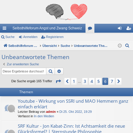
Selbsthilfeforum Angst und Zwang Schweiz
ch
Suche
Anmelden
Registrieren
or
n
eg
S
ne
Selbsthilfeforum Angst und Zwang Schweiz
Übersicht
Suche
en
Unbeantwortete Themen
m
ist
u
llz
el
rie
Unbeantwortete Themen
c
ug
de
re
Zur erweiterten Suche
h
Suche
Erweiterte Suche
e
riff
n
n
Seite
6
von
7
1
3
4
5
7
Vorherige
6
Näch
Die Suche ergab 165 Treffer
…
Themen
Youtube - Wirkung von SSRI und MAO Hemmern ganz
einfach erklärt
Letzter Beitrag von
admin
«
Di 25. Okt 2022, 19:29
Verfasst in
In den Medien
SRF Kultur - Jon Kabat-Zinn: Ist Achtsamkeit die neue
Glücksformel? | Sternstunde Philosophie