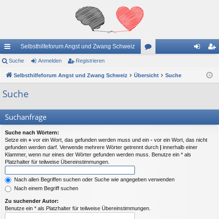
Selbsthilfeforum Angst und Zwang Schweiz
ch
Suche
Anmelden
Registrieren
or
n
eg
ne
Selbsthilfeforum Angst und Zwang Schweiz
Übersicht
en
Suche
m
ist
llz
el
rie
Suche
ug
de
re
Suchanfrage
riff
n
n
Suche nach Wörtern:
Setze ein
+
vor ein Wort, das gefunden werden muss und ein
-
vor ein Wort, das nicht
gefunden werden darf. Verwende mehrere Wörter getrennt durch
|
innerhalb einer
Klammer, wenn nur eines der Wörter gefunden werden muss. Benutze ein * als
Platzhalter für teilweise Übereinstimmungen.
Nach allen Begriffen suchen oder Suche wie angegeben verwenden
Nach einem Begriff suchen
Zu suchender Autor:
Benutze ein * als Platzhalter für teilweise Übereinstimmungen.