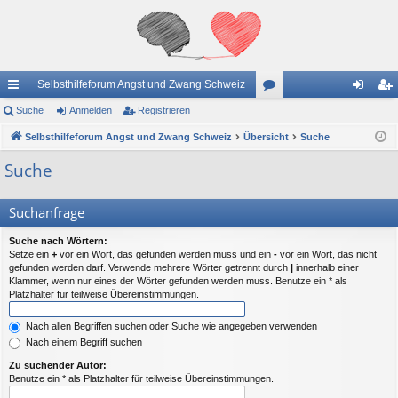
Selbsthilfeforum Angst und Zwang Schweiz
ch
Suche
Anmelden
Registrieren
or
n
eg
ne
Selbsthilfeforum Angst und Zwang Schweiz
Übersicht
en
Suche
m
ist
llz
el
rie
Suche
ug
de
re
Suchanfrage
riff
n
n
Suche nach Wörtern:
Setze ein
+
vor ein Wort, das gefunden werden muss und ein
-
vor ein Wort, das nicht
gefunden werden darf. Verwende mehrere Wörter getrennt durch
|
innerhalb einer
Klammer, wenn nur eines der Wörter gefunden werden muss. Benutze ein * als
Platzhalter für teilweise Übereinstimmungen.
Nach allen Begriffen suchen oder Suche wie angegeben verwenden
Nach einem Begriff suchen
Zu suchender Autor:
Benutze ein * als Platzhalter für teilweise Übereinstimmungen.