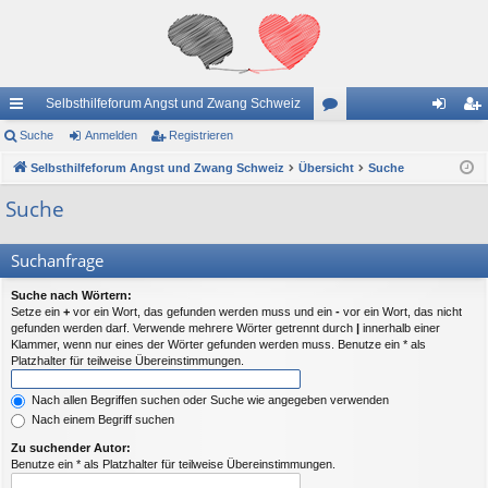
Selbsthilfeforum Angst und Zwang Schweiz
ch
Suche
Anmelden
Registrieren
or
n
eg
ne
Selbsthilfeforum Angst und Zwang Schweiz
Übersicht
en
Suche
m
ist
llz
el
rie
Suche
ug
de
re
Suchanfrage
riff
n
n
Suche nach Wörtern:
Setze ein
+
vor ein Wort, das gefunden werden muss und ein
-
vor ein Wort, das nicht
gefunden werden darf. Verwende mehrere Wörter getrennt durch
|
innerhalb einer
Klammer, wenn nur eines der Wörter gefunden werden muss. Benutze ein * als
Platzhalter für teilweise Übereinstimmungen.
Nach allen Begriffen suchen oder Suche wie angegeben verwenden
Nach einem Begriff suchen
Zu suchender Autor:
Benutze ein * als Platzhalter für teilweise Übereinstimmungen.