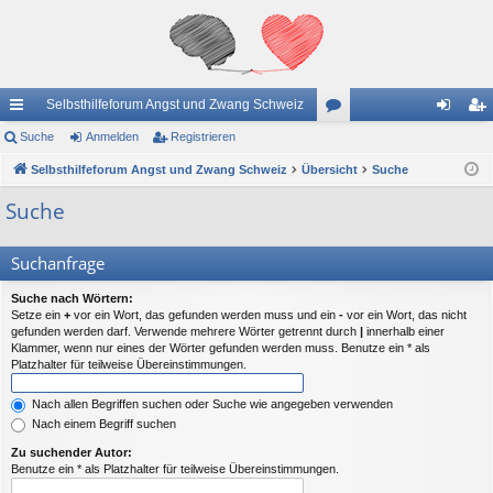
Selbsthilfeforum Angst und Zwang Schweiz
ch
Suche
Anmelden
Registrieren
or
n
eg
ne
Selbsthilfeforum Angst und Zwang Schweiz
Übersicht
en
Suche
m
ist
llz
el
rie
Suche
ug
de
re
Suchanfrage
riff
n
n
Suche nach Wörtern:
Setze ein
+
vor ein Wort, das gefunden werden muss und ein
-
vor ein Wort, das nicht
gefunden werden darf. Verwende mehrere Wörter getrennt durch
|
innerhalb einer
Klammer, wenn nur eines der Wörter gefunden werden muss. Benutze ein * als
Platzhalter für teilweise Übereinstimmungen.
Nach allen Begriffen suchen oder Suche wie angegeben verwenden
Nach einem Begriff suchen
Zu suchender Autor:
Benutze ein * als Platzhalter für teilweise Übereinstimmungen.