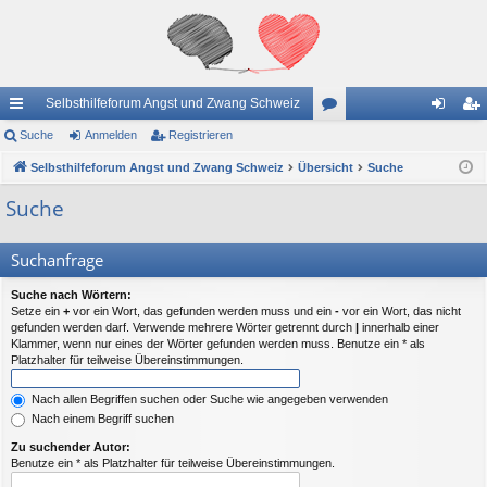
Selbsthilfeforum Angst und Zwang Schweiz
ch
Suche
Anmelden
Registrieren
or
n
eg
ne
Selbsthilfeforum Angst und Zwang Schweiz
Übersicht
en
Suche
m
ist
llz
el
rie
Suche
ug
de
re
Suchanfrage
riff
n
n
Suche nach Wörtern:
Setze ein
+
vor ein Wort, das gefunden werden muss und ein
-
vor ein Wort, das nicht
gefunden werden darf. Verwende mehrere Wörter getrennt durch
|
innerhalb einer
Klammer, wenn nur eines der Wörter gefunden werden muss. Benutze ein * als
Platzhalter für teilweise Übereinstimmungen.
Nach allen Begriffen suchen oder Suche wie angegeben verwenden
Nach einem Begriff suchen
Zu suchender Autor:
Benutze ein * als Platzhalter für teilweise Übereinstimmungen.