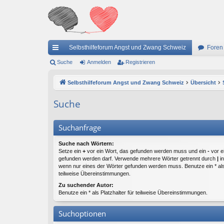
Selbsthilfeforum Angst und Zwang Schweiz
Foren
ch
Suche
Anmelden
Registrieren
ne
Selbsthilfeforum Angst und Zwang Schweiz
Übersicht
llz
Suche
ug
riff
Suchanfrage
Suche nach Wörtern:
Setze ein
+
vor ein Wort, das gefunden werden muss und ein
-
vor e
gefunden werden darf. Verwende mehrere Wörter getrennt durch
|
in
wenn nur eines der Wörter gefunden werden muss. Benutze ein * als 
teilweise Übereinstimmungen.
Zu suchender Autor:
Benutze ein * als Platzhalter für teilweise Übereinstimmungen.
Suchoptionen