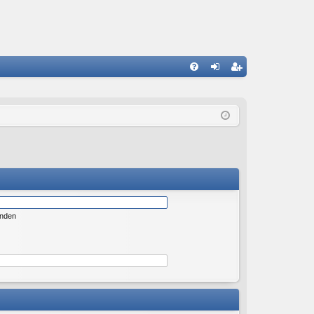
S
FA
n
eg
Q
m
ist
el
rie
de
re
n
n
enden