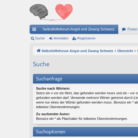
Selbsthilfeforum Angst und Zwang Schweiz
Foren
ch
Suche
Anmelden
Registrieren
ne
Selbsthilfeforum Angst und Zwang Schweiz
Übersicht
llz
Suche
ug
riff
Suchanfrage
Suche nach Wörtern:
Setze ein
+
vor ein Wort, das gefunden werden muss und ein
-
vor e
gefunden werden darf. Verwende mehrere Wörter getrennt durch
|
in
wenn nur eines der Wörter gefunden werden muss. Benutze ein * als 
teilweise Übereinstimmungen.
Zu suchender Autor:
Benutze ein * als Platzhalter für teilweise Übereinstimmungen.
Suchoptionen