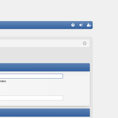
S
FA
n
eg
Q
m
ist
el
rie
de
re
n
n
enden