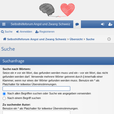
Selbsthilfeforum Angst und Zwang Schweiz
ch
Suche
Anmelden
Registrieren
or
n
eg
ne
Selbsthilfeforum Angst und Zwang Schweiz
Übersicht
en
Suche
m
ist
llz
el
rie
Suche
ug
de
re
Suchanfrage
riff
n
n
Suche nach Wörtern:
Setze ein
+
vor ein Wort, das gefunden werden muss und ein
-
vor ein Wort, das nicht
gefunden werden darf. Verwende mehrere Wörter getrennt durch
|
innerhalb einer
Klammer, wenn nur eines der Wörter gefunden werden muss. Benutze ein * als
Platzhalter für teilweise Übereinstimmungen.
Nach allen Begriffen suchen oder Suche wie angegeben verwenden
Nach einem Begriff suchen
Zu suchender Autor:
Benutze ein * als Platzhalter für teilweise Übereinstimmungen.