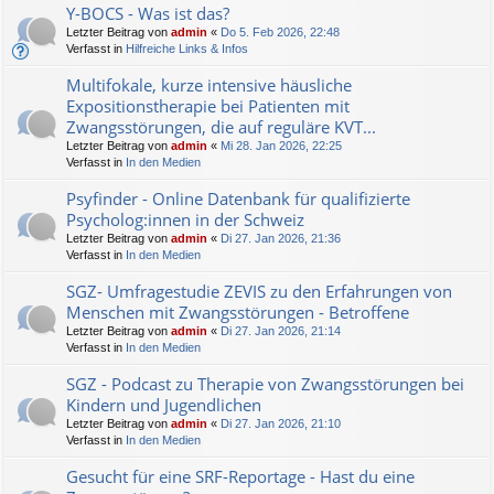
Y-BOCS - Was ist das?
Letzter Beitrag von
admin
«
Do 5. Feb 2026, 22:48
Verfasst in
Hilfreiche Links & Infos
Multifokale, kurze intensive häusliche
Expositionstherapie bei Patienten mit
Zwangsstörungen, die auf reguläre KVT...
Letzter Beitrag von
admin
«
Mi 28. Jan 2026, 22:25
Verfasst in
In den Medien
Psyfinder - Online Datenbank für qualifizierte
Psycholog:innen in der Schweiz
Letzter Beitrag von
admin
«
Di 27. Jan 2026, 21:36
Verfasst in
In den Medien
SGZ- Umfragestudie ZEVIS zu den Erfahrungen von
Menschen mit Zwangsstörungen - Betroffene
Letzter Beitrag von
admin
«
Di 27. Jan 2026, 21:14
Verfasst in
In den Medien
SGZ - Podcast zu Therapie von Zwangsstörungen bei
Kindern und Jugendlichen
Letzter Beitrag von
admin
«
Di 27. Jan 2026, 21:10
Verfasst in
In den Medien
Gesucht für eine SRF-Reportage - Hast du eine