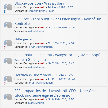
Blockexposition - Was ist das?
Letzter Beitrag von
admin
«
Mi 1. Apr 2026, 12:07
Verfasst in
Hilfreiche Links & Infos
SRF - rec. - Leben mit Zwangsstörungen – Kampf um
Kontrolle
Letzter Beitrag von
admin
«
So 22. Mär 2026, 21:22
Verfasst in
In den Medien
Hilfe gesucht
Letzter Beitrag von
admin
«
Sa 7. Mär 2026, 12:54
Verfasst in
Forum-Administration
SRF - Input - Leben mit Zwangsstörung: «Mein Kopf
war ein Gefängnis»
Letzter Beitrag von
admin
«
Sa 7. Mär 2026, 12:40
Verfasst in
In den Medien
Herzlich Willkommen! - 2024/2025
Letzter Beitrag von
admin
«
Fr 13. Feb 2026, 09:48
Verfasst in
Forum-Administration
SRF - Impact Inside - Luxusklinik-CEO – Über Geld,
Glück und seine eigene Depression
Letzter Beitrag von
admin
«
So 8. Feb 2026, 12:53
Verfasst in
In den Medien