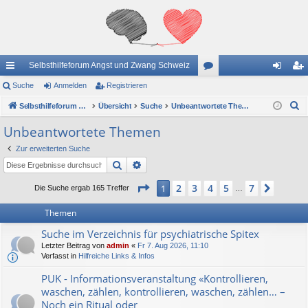
Selbsthilfeforum Angst und Zwang Schweiz
ch
Suche
Anmelden
Registrieren
or
n
eg
S
ne
Selbsthilfeforum Angst und Zwang Schweiz
Übersicht
Suche
en
Unbeantwortete Themen
m
ist
u
llz
el
rie
Unbeantwortete Themen
c
ug
de
re
Zur erweiterten Suche
h
Suche
Erweiterte Suche
e
riff
n
n
Seite
1
von
7
2
3
4
5
7
1
Nächs
Die Suche ergab 165 Treffer
…
Themen
Suche im Verzeichnis für psychiatrische Spitex
Letzter Beitrag von
admin
«
Fr 7. Aug 2026, 11:10
Verfasst in
Hilfreiche Links & Infos
PUK - Informationsveranstaltung «Kontrollieren,
waschen, zählen, kontrollieren, waschen, zählen… –
Noch ein Ritual oder