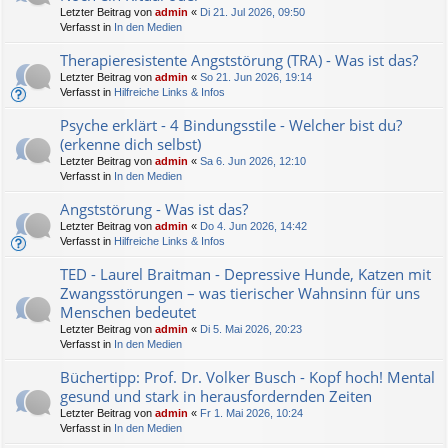
Letzter Beitrag von
admin
«
Di 21. Jul 2026, 09:50
Verfasst in
In den Medien
Therapieresistente Angststörung (TRA) - Was ist das?
Letzter Beitrag von
admin
«
So 21. Jun 2026, 19:14
Verfasst in
Hilfreiche Links & Infos
Psyche erklärt - 4 Bindungsstile - Welcher bist du?
(erkenne dich selbst)
Letzter Beitrag von
admin
«
Sa 6. Jun 2026, 12:10
Verfasst in
In den Medien
Angststörung - Was ist das?
Letzter Beitrag von
admin
«
Do 4. Jun 2026, 14:42
Verfasst in
Hilfreiche Links & Infos
TED - Laurel Braitman - Depressive Hunde, Katzen mit
Zwangsstörungen – was tierischer Wahnsinn für uns
Menschen bedeutet
Letzter Beitrag von
admin
«
Di 5. Mai 2026, 20:23
Verfasst in
In den Medien
Büchertipp: Prof. Dr. Volker Busch - Kopf hoch! Mental
gesund und stark in herausfordernden Zeiten
Letzter Beitrag von
admin
«
Fr 1. Mai 2026, 10:24
Verfasst in
In den Medien