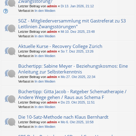
Zwangsstörung?
Letzter Beitrag von
admin
«
Di 13. Jan 2026, 21:12
Verfasst in
In den Medien
SGZ - Mitgliederversammlung mit Gastreferat zu S3
Leitlinien Zwangsstörungen"
Letzter Beitrag von
admin
«
Mi 10. Dez 2025, 23:48
Verfasst in
In den Medien
Aktuelle Kurse - Recovery College Zürich
Letzter Beitrag von
admin
«
So 7. Dez 2025, 13:26
Verfasst in
In den Medien
Büchertipp: Sabine Meyer - Beziehungskosmos: Eine
Anleitung zur Selbsterkenntnis
Letzter Beitrag von
admin
«
Mo 27. Okt 2025, 22:34
Verfasst in
In den Medien
Büchertipp: Gitta Jacob - Ratgeber Schematherapie /
Andere Wege gehen / Raus aus Schema F
Letzter Beitrag von
admin
«
Do 23. Okt 2025, 11:51
Verfasst in
In den Medien
Die 10-Satz-Methode nach Klaus Bernhardt
Letzter Beitrag von
admin
«
Mo 6. Okt 2025, 10:58
Verfasst in
In den Medien