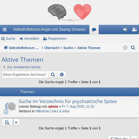
Selbsthilfeforum Angst und Zwang Schweiz
ch
Suche
Anmelden
Registrieren
or
n
eg
S
ne
Selbsthilfeforum Angst und Zwang Schweiz
Übersicht
Suche
Aktive Themen
en
m
ist
u
llz
el
rie
Aktive Themen
c
ug
de
re
Zur erweiterten Suche
h
Suche
Erweiterte Suche
e
riff
n
n
Die Suche ergab 1 Treffer • Seite
1
von
1
Themen
Suche im Verzeichnis für psychiatrische Spitex
Letzter Beitrag von
admin
«
Fr 7. Aug 2026, 11:10
Verfasst in
Hilfreiche Links & Infos
Die Suche ergab 1 Treffer • Seite
1
von
1
Gehe zu