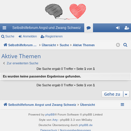
Selbsthilfeforum Angst und Zwang Schweiz
ch
Suche
Anmelden
Registrieren
or
n
eg
S
ne
Selbsthilfeforum Angst und Zwang Schweiz
Übersicht
Suche
Aktive Themen
en
m
ist
u
llz
el
rie
Aktive Themen
c
ug
de
re
Zur erweiterten Suche
h
Die Suche ergab 0 Treffer • Seite
1
von
1
e
riff
n
n
Es wurden keine passenden Ergebnisse gefunden.
Die Suche ergab 0 Treffer • Seite
1
von
1
Gehe zu
Selbsthilfeforum Angst und Zwang Schweiz
Übersicht
Powered by
phpBB
® Forum Software © phpBB Limited
Style von
Arty
- phpBB 3.3 von MrGaby
Deutsche Übersetzung durch
phpBB.de
Datenschutz
|
Nutzungsbedingungen